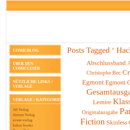
Posts Tagged ‘ Hac
COMICBLOG
Abschlussband
A
ÜBER DEN
COMICLESER
Cr
Christophe Bec
Egmont
Egmont C
NÜTZLICHE LINKS /
VERLAGE
Gesamtausg
Klas
VERLAGE / KATEGORIEN
Lemire
Pa
All Verlag
Originalausgabe
Atrium Verlag
Fiction
avant-verlag
Skinless
bahoe books