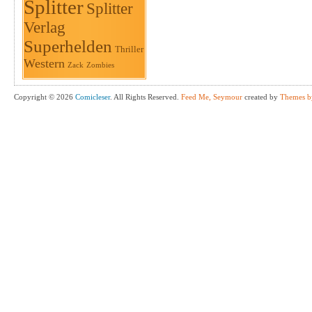
Splitter
Splitter
Verlag
Superhelden
Thriller
Western
Zack
Zombies
Copyright © 2026
Comicleser
. All Rights Reserved.
Feed Me, Seymour
created by
Themes b