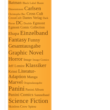
Batman
Black Label
Bunte
Carlsen
Dimensionen
Cross Cult
Christophe Bec
Dantes Verlag
CrossCult
Dark
DC
Egmont
Horse
Double
Egmont Comic Collection
Einzelband
Ehapa
Fantasy
Funny
Gesamtausgabe
Graphic Novel
Horror
Image
Image Comics
Klassiker
Jeff Lemire
Literatur-
Krimi
Adaption
Manga
Marvel
Originalausgabe
Panini
Panini Album
Panini Comics
Sammelband
Science Fiction
Skinless Crow
Spirou