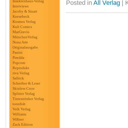
Insektenhaus-Verlag
Posted in
All Verlag
|
Interviews
Jacoby & Stuart
Knesebeck
Kosmos Verlag
Kult Comics
MarGravio
MünchenVerlag
Nona Arte
Originalausgabe
Panini
Piredda
Popcom
Reprodukt
riva Verlag
Salleck
Schreiber & Leser
Skinless Crow
Splitter Verlag
Tintentrinker Verlag
toonfish
Volk Verlag
Williams
Wißner
Zack Edition