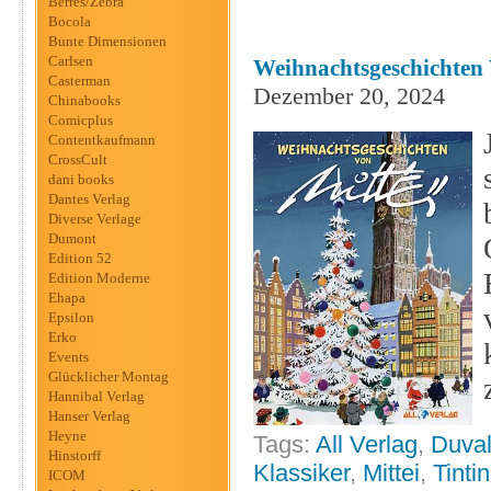
Berres/Zebra
Bocola
Bunte Dimensionen
Carlsen
Weihnachtsgeschichten V
Casterman
Dezember 20, 2024
Chinabooks
Comicplus
Contentkaufmann
CrossCult
dani books
Dantes Verlag
Diverse Verlage
Dumont
Edition 52
Edition Moderne
Ehapa
Epsilon
Erko
Events
Glücklicher Montag
Hannibal Verlag
Hanser Verlag
Heyne
Tags:
All Verlag
,
Duva
Hinstorff
Klassiker
,
Mittei
,
Tintin
ICOM