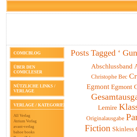
Posts Tagged ‘ Gun
COMICBLOG
Abschlussband
A
ÜBER DEN
COMICLESER
Cr
Christophe Bec
Egmont
Egmont C
NÜTZLICHE LINKS /
VERLAGE
Gesamtausg
Klas
VERLAGE / KATEGORIEN
Lemire
Pa
All Verlag
Originalausgabe
Atrium Verlag
Fiction
avant-verlag
Skinless
bahoe books