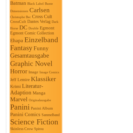
Batman
Black Label
Bunte
Carlsen
Dimensionen
Cross Cult
Christophe Bec
Dantes Verlag
CrossCult
Dark
DC
Egmont
Horse
Double
Egmont Comic Collection
Einzelband
Ehapa
Fantasy
Funny
Gesamtausgabe
Graphic Novel
Horror
Image
Image Comics
Klassiker
Jeff Lemire
Literatur-
Krimi
Adaption
Manga
Marvel
Originalausgabe
Panini
Panini Album
Panini Comics
Sammelband
Science Fiction
Skinless Crow
Spirou