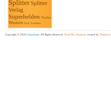
Splitter
Splitter
Verlag
Superhelden
Thriller
Western
Zack
Zombies
Copyright © 2026
Comicleser
. All Rights Reserved.
Feed Me, Seymour
created by
Themes b