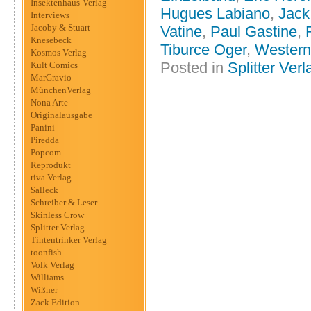
Insektenhaus-Verlag
Hugues Labiano
,
Jack
Interviews
Jacoby & Stuart
Vatine
,
Paul Gastine
,
Knesebeck
Tiburce Oger
,
Western
Kosmos Verlag
Posted in
Splitter Verl
Kult Comics
MarGravio
MünchenVerlag
Nona Arte
Originalausgabe
Panini
Piredda
Popcom
Reprodukt
riva Verlag
Salleck
Schreiber & Leser
Skinless Crow
Splitter Verlag
Tintentrinker Verlag
toonfish
Volk Verlag
Williams
Wißner
Zack Edition