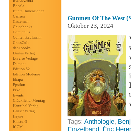
Berres/Zebra
Bocola
Bunte Dimensionen
Carlsen
Gunmen Of The West (Sp
Casterman
Oktober 23, 2024
Chinabooks
Comicplus
Contentkaufmann
CrossCult
dani books
Dantes Verlag
Diverse Verlage
Dumont
Edition 52
Edition Moderne
Ehapa
Epsilon
Erko
Events
Glücklicher Montag
Hannibal Verlag
Hanser Verlag
Heyne
Tags:
Anthologie
,
Benj
Hinstorff
ICOM
Einzelband
,
Éric Hére