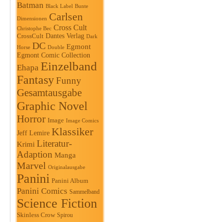
Batman
Black Label
Bunte
Carlsen
Dimensionen
Cross Cult
Christophe Bec
Dantes Verlag
CrossCult
Dark
DC
Egmont
Horse
Double
Egmont Comic Collection
Einzelband
Ehapa
Fantasy
Funny
Gesamtausgabe
Graphic Novel
Horror
Image
Image Comics
Klassiker
Jeff Lemire
Literatur-
Krimi
Adaption
Manga
Marvel
Originalausgabe
Panini
Panini Album
Panini Comics
Sammelband
Science Fiction
Skinless Crow
Spirou