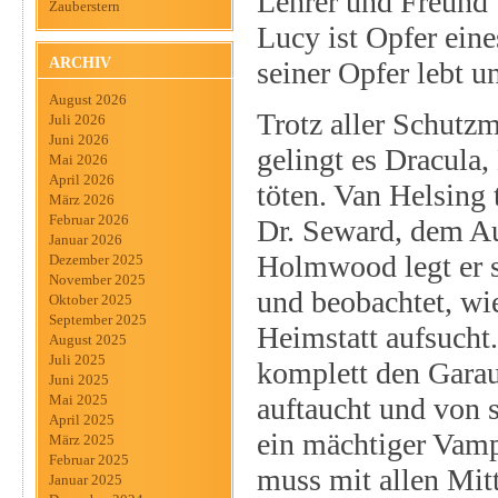
Lehrer und Freund V
Zauberstern
Lucy ist Opfer ein
ARCHIV
seiner Opfer lebt u
August 2026
Trotz aller Schutz
Juli 2026
Juni 2026
gelingt es Dracula,
Mai 2026
April 2026
töten. Van Helsing 
März 2026
Februar 2026
Dr. Seward, dem Au
Januar 2026
Holmwood legt er si
Dezember 2025
November 2025
und beobachtet, wie
Oktober 2025
September 2025
Heimstatt aufsucht
August 2025
Juli 2025
komplett den Garau
Juni 2025
auftaucht und von s
Mai 2025
April 2025
ein mächtiger Vamp
März 2025
Februar 2025
muss mit allen Mi
Januar 2025