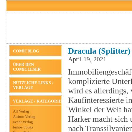
Dracula (Splitter)
COMICBLOG
April 19, 2021
ÜBER DEN
COMICLESER
Immobiliengeschäf
komplizierte Unter
NÜTZLICHE LINKS /
VERLAGE
wird es allerdings,
Kaufinteressierte i
VERLAGE / KATEGORIEN
Winkel der Welt ha
All Verlag
Atrium Verlag
Harker macht sich 
avant-verlag
nach Transsilvanie
bahoe books