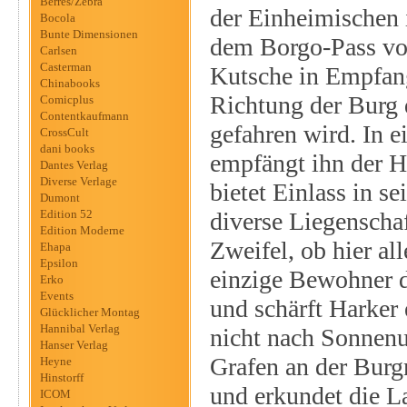
Berres/Zebra
der Einheimischen 
Bocola
Bunte Dimensionen
dem Borgo-Pass vo
Carlsen
Casterman
Kutsche in Empfa
Chinabooks
Richtung der Burg 
Comicplus
Contentkaufmann
gefahren wird. In e
CrossCult
dani books
empfängt ihn der H
Dantes Verlag
Diverse Verlage
bietet Einlass in s
Dumont
Edition 52
diverse Liegenscha
Edition Moderne
Zweifel, ob hier al
Ehapa
Epsilon
einzige Bewohner d
Erko
Events
und schärft Harker 
Glücklicher Montag
Hannibal Verlag
nicht nach Sonnenu
Hanser Verlag
Grafen an der Burgm
Heyne
Hinstorff
und erkundet die L
ICOM