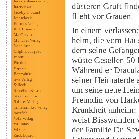
Insektenhaus-Verlag
düsteren Gruft fin
Interviews
Jacoby & Stuart
flieht vor Grauen.
Knesebeck
Kosmos Verlag
In einem verlassen
Kult Comics
MarGravio
heim, die vom Haus
MünchenVerlag
Nona Arte
dem seine Gefangens
Originalausgabe
Panini
wüste Gesellen 50 l
Piredda
Während er Dracula
Popcom
Reprodukt
seiner Heimaterde 
riva Verlag
Salleck
um seine neue Heim
Schreiber & Leser
Skinless Crow
Freundin von Harke
Splitter Verlag
Tintentrinker Verlag
Krankheit anheim: 
toonfish
weist Bisswunden w
Volk Verlag
Williams
der Familie Dr. Sew
Wißner
Zack Edition