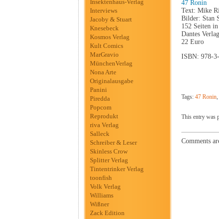
Insektenhaus-Verlag
47 Ronin
Interviews
Text: Mike R
Bilder: Stan 
Jacoby & Stuart
152 Seiten i
Knesebeck
Dantes Verla
Kosmos Verlag
22 Euro
Kult Comics
MarGravio
ISBN: 978-3
MünchenVerlag
Nona Arte
Originalausgabe
Panini
Tags:
47 Ronin
Piredda
Popcom
Reprodukt
This entry was p
riva Verlag
Salleck
Comments are
Schreiber & Leser
Skinless Crow
Splitter Verlag
Tintentrinker Verlag
toonfish
Volk Verlag
Williams
Wißner
Zack Edition