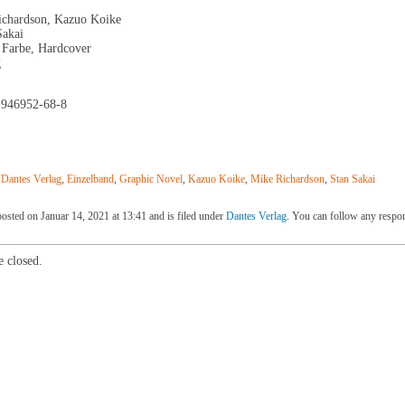
ichardson, Kazuo Koike
Sakai
n Farbe, Hardcover
g
-946952-68-8
,
Dantes Verlag
,
Einzelband
,
Graphic Novel
,
Kazuo Koike
,
Mike Richardson
,
Stan Sakai
osted on Januar 14, 2021 at 13:41 and is filed under
Dantes Verlag
. You can follow any respon
 closed.