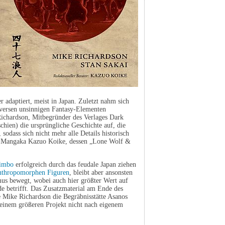
 adaptiert, meist in Japan. Zuletzt nahm sich
versen unsinnigen Fantasy-Elementen
 Richardson, Mitbegründer des Verlages Dark
schien) die ursprüngliche Geschichte auf, die
 sodass sich nicht mehr alle Details historisch
von Mangaka Kazuo Koike, dessen „Lone Wolf &
jimbo
erfolgreich durch das feudale Japan ziehen
nthropomorphen Figuren
, bleibt aber ansonsten
smus bewegt, wobei auch hier größter Wert auf
de betrifft. Das Zusatzmaterial am Ende des
e Mike Richardson die Begräbnisstätte Asanos
n einem größeren Projekt nicht nach eigenem