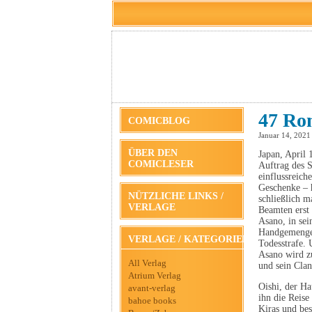
47 Ron
COMICBLOG
Januar 14, 2021
ÜBER DEN
Japan, April 
COMICLESER
Auftrag des 
einflussreich
Geschenke – 
NÜTZLICHE LINKS /
schließlich m
VERLAGE
Beamten erst 
Asano, in sei
Handgemenge 
VERLAGE / KATEGORIEN
Todesstrafe. 
Asano wird z
All Verlag
und sein Clan
Atrium Verlag
Oishi, der Ha
avant-verlag
ihn die Reise
bahoe books
Kiras und bes