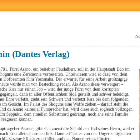
Ne
in (Dantes Verlag)
1701. Fürst Asano, ein beliebter Feudalherr, soll in der Hauptstadt Edo im
Shoguns eine Zeremonie vorbereiten. Unterwiesen wird er dazu von dem
en Hofbeamten Kira Yoshinaka. Der erwartet für seine Arbeit großzügige
heute würde man von Bestechung reden. Als Asano diese verweigert –
ache Kira nur seinen Job – wird der junge Fürst von dem korrupten
gegängelt, dann in aller Öffentlichkeit bloß gestellt und schwer beleidigt.
ner Ehre verletzt, zieht sein Schwert und verletzt Kira bei dem folgenden
im Gesicht. Im Palast des Shoguns eine Waffe ziehen – darauf steht die
Und da Asano keinerlei Fürsprecher hat, wird diese auch sogleich vollzogen.
um Seppuku, dem rituellen Selbstmord gedrängt, noch ehe seine Familie
 reagieren können.
uptratgeber Asanos, gibt sich zuerst die Schuld am Tod seines Herrn, weil er
 nach Edo alleine antreten ließ. Dann erfährt er von den Ungerechtigkeiten
chließt seine Pflicht zu erfüllen und den Namen seines Fürsten