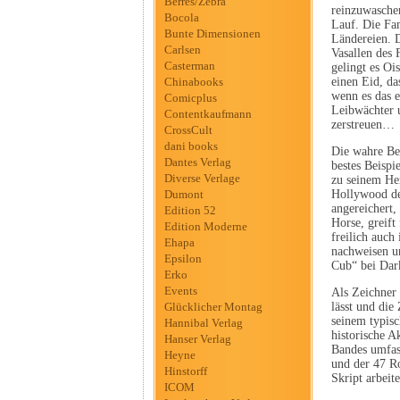
Berres/Zebra
reinzuwaschen
Bocola
Lauf. Die Fam
Bunte Dimensionen
Ländereien. D
Carlsen
Vasallen des
Casterman
gelingt es Oi
Chinabooks
einen Eid, da
wenn es das e
Comicplus
Leibwächter u
Contentkaufmann
zerstreuen…
CrossCult
dani books
Die wahre Beg
Dantes Verlag
bestes Beispi
Diverse Verlage
zu seinem Her
Dumont
Hollywood de
angereichert,
Edition 52
Horse, greift
Edition Moderne
freilich auch
Ehapa
nachweisen u
Epsilon
Cub“ bei Dar
Erko
Events
Als Zeichner
Glücklicher Montag
lässt und die
seinem typisc
Hannibal Verlag
historische A
Hanser Verlag
Bandes umfass
Heyne
und der 47 R
Hinstorff
Skript arbeit
ICOM