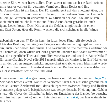
, seine Ehre wieder herzustellen. Doch zuerst nimmt das harte Recht seinen
ilie Asanos verliert ihr gesamtes Vermögen, ihren Besitz und ihre
er Asano-Clan ist am Ende. Der Fürstensitz geht auf das Shogunat über, die
 Fürsten müssen fort und werden zu Ronin, zu herrenlosen Samurai. Dennoch
shi, einige Getreuen zu versammeln. 47 Stück an der Zahl: Sie alle leisten
ss sie nicht ruhen, ehe Kira tot und Fürst Asano damit gerächt ist, auch
igene Leben kostet. Doch Kira ahnt die Gefahr, umgibt sich mit einem
nd lässt Spione über die Ronin wachen, die sich scheinbar in alle Winde
ebenheit von den 47 Ronin kennt in Japan jedes Kind, gilt sie doch als
el für den Bushido, den Weg des Kriegers und dessen bedingungslose Treue
rn, auch über dessen Tod hinaus. Die Geschichte wurde mehrmals verfilmt oder
s Themas an, doch wurde der 2013 gedrehte Streifen mit Keanu Reeves mit di
 was die eigentliche Thematik gründlich verwässerte und streckte. Autor Mike
 für seine Graphic Novel (die 2014 ursprünglich als Miniserie in fünf Heften er
 in all den Jahren ausgeschmückt, angereichert und sicher auch idealisiert wurde,
nd überprüfen lassen. Unterstützt –auch in der Recherche – wurde er dabei 
k Horse veröffentlicht wurde und wird.
 konnte man
Stan Sakai
gewinnen, der bereits seit Jahrzehnten seinen
Usagi Yo
 Zeit daher bestens kennt. Natürlich verzichtet Sakai hier auf seine gewohnten
a
hen stilisierten Zeichenstil treu, der sich irgendwo zwischen Funny und Reali
kkuratesse gelegt wird, beispielsweise was zeitgenössische Kleidung und Gebäu
t u.a. die Cover der Einzelhefte, Infos zur Entstehung des Bandes (so besucht
onin im heutigen Tokio) und ein Interview mit
Stan Sakai
, der hier erstmals i
ete. (bw)