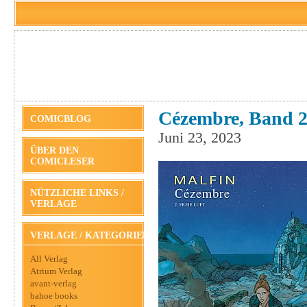
Cézembre, Band 2
COMICBLOG
Juni 23, 2023
ÜBER DEN
COMICLESER
NÜTZLICHE LINKS /
VERLAGE
VERLAGE / KATEGORIEN
All Verlag
Atrium Verlag
avant-verlag
bahoe books