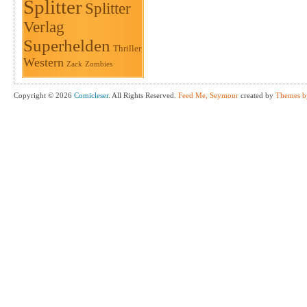
Splitter
Splitter
Verlag
Superhelden
Thriller
Western
Zack
Zombies
Copyright © 2026
Comicleser
. All Rights Reserved.
Feed Me, Seymour
created by
Themes b