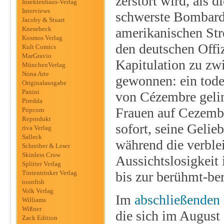
zerstört wird, als 
Insektenhaus-Verlag
Interviews
schwerste Bombarde
Jacoby & Stuart
Knesebeck
amerikanischen Stre
Kosmos Verlag
den deutschen Offiz
Kult Comics
MarGravio
Kapitulation zu zwi
MünchenVerlag
Nona Arte
gewonnen: ein tode
Originalausgabe
Panini
von Cézembre gelin
Piredda
Frauen auf Cezembr
Popcom
Reprodukt
sofort, seine Gelie
riva Verlag
Salleck
während die verble
Schreiber & Leser
Skinless Crow
Aussichtslosigkeit 
Splitter Verlag
Tintentrinker Verlag
bis zur berühmt-be
toonfish
Volk Verlag
Im
abschließenden
Williams
Wißner
die sich im August
Zack Edition