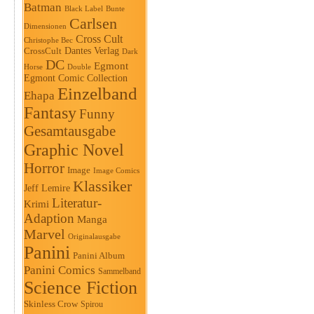
Batman
Black Label
Bunte
Carlsen
Dimensionen
Cross Cult
Christophe Bec
Dantes Verlag
CrossCult
Dark
DC
Egmont
Horse
Double
Egmont Comic Collection
Einzelband
Ehapa
Fantasy
Funny
Gesamtausgabe
Graphic Novel
Horror
Image
Image Comics
Klassiker
Jeff Lemire
Literatur-
Krimi
Adaption
Manga
Marvel
Originalausgabe
Panini
Panini Album
Panini Comics
Sammelband
Science Fiction
Skinless Crow
Spirou