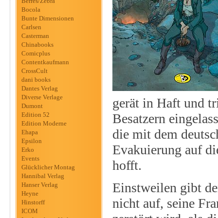
Berres/Zebra
Bocola
Bunte Dimensionen
Carlsen
Casterman
Chinabooks
Comicplus
Contentkaufmann
CrossCult
dani books
Dantes Verlag
Diverse Verlage
gerät in Haft und tr
Dumont
Edition 52
Besatzern eingelas
Edition Moderne
die mit dem deutsch
Ehapa
Epsilon
Evakuierung auf die
Erko
Events
hofft.
Glücklicher Montag
Hannibal Verlag
Einstweilen gibt d
Hanser Verlag
Heyne
nicht auf, seine Fr
Hinstorff
ICOM