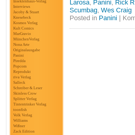
Larosa
,
Panini
,
Rick 
Insektenhaus-Verlag
Interviews
Scumbag
,
Wes Craig
Jacoby & Stuart
Posted in
Panini
|
Kom
Knesebeck
Kosmos Verlag
Kult Comics
MarGravio
MünchenVerlag
Nona Arte
Originalausgabe
Panini
Piredda
Popcom
Reprodukt
riva Verlag
Salleck
Schreiber & Leser
Skinless Crow
Splitter Verlag
Tintentrinker Verlag
toonfish
Volk Verlag
Williams
Wißner
Zack Edition