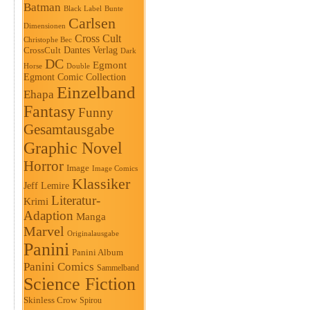
Batman
Black Label
Bunte
Carlsen
Dimensionen
Cross Cult
Christophe Bec
Dantes Verlag
CrossCult
Dark
DC
Egmont
Horse
Double
Egmont Comic Collection
Einzelband
Ehapa
Fantasy
Funny
Gesamtausgabe
Graphic Novel
Horror
Image
Image Comics
Klassiker
Jeff Lemire
Literatur-
Krimi
Adaption
Manga
Marvel
Originalausgabe
Panini
Panini Album
Panini Comics
Sammelband
Science Fiction
Skinless Crow
Spirou