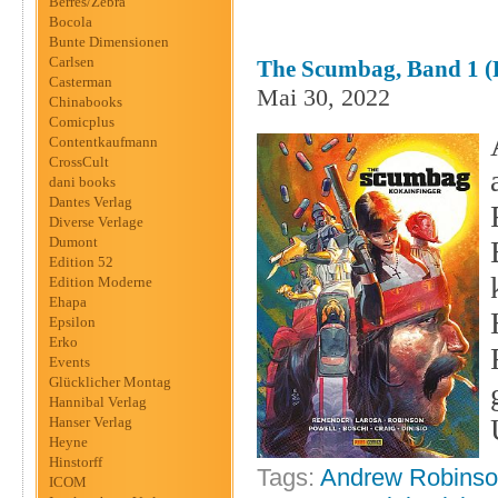
Berres/Zebra
Bocola
Bunte Dimensionen
Carlsen
The Scumbag, Band 1 (
Casterman
Mai 30, 2022
Chinabooks
Comicplus
Contentkaufmann
CrossCult
dani books
Dantes Verlag
Diverse Verlage
Dumont
Edition 52
Edition Moderne
Ehapa
Epsilon
Erko
Events
Glücklicher Montag
Hannibal Verlag
Hanser Verlag
Heyne
Hinstorff
Tags:
Andrew Robins
ICOM