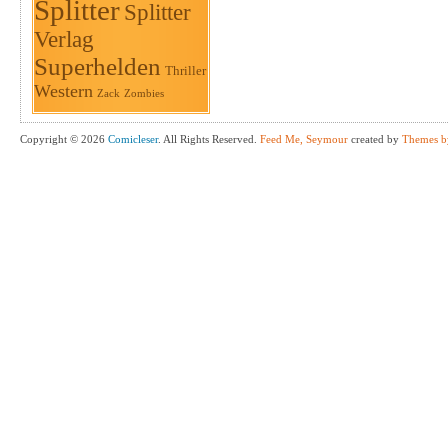
Splitter
Splitter
Verlag
Superhelden
Thriller
Western
Zack
Zombies
Copyright © 2026
Comicleser
. All Rights Reserved.
Feed Me, Seymour
created by
Themes b