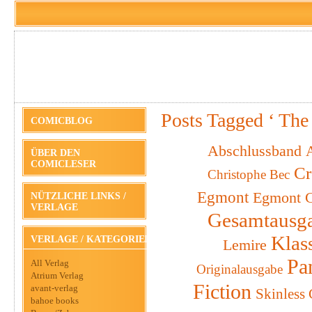
Posts Tagged ‘ Th
COMICBLOG
Abschlussband
A
ÜBER DEN
COMICLESER
Cr
Christophe Bec
Egmont
Egmont C
NÜTZLICHE LINKS /
VERLAGE
Gesamtausg
Klas
VERLAGE / KATEGORIEN
Lemire
Pa
All Verlag
Originalausgabe
Atrium Verlag
Fiction
avant-verlag
Skinless
bahoe books