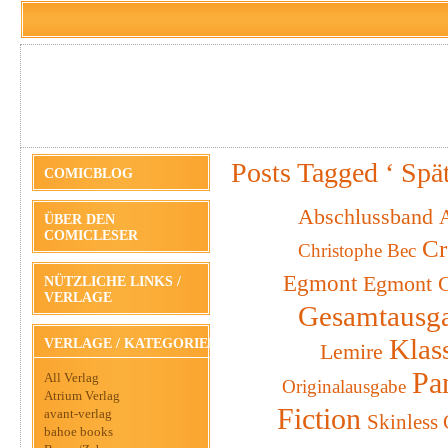
Posts Tagged ‘ Spät
COMICBLOG
Abschlussband
A
ÜBER DEN
COMICLESER
Cr
Christophe Bec
Egmont
Egmont C
NÜTZLICHE LINKS /
VERLAGE
Gesamtausg
Klas
VERLAGE / KATEGORIEN
Lemire
Pa
All Verlag
Originalausgabe
Atrium Verlag
Fiction
avant-verlag
Skinless
bahoe books