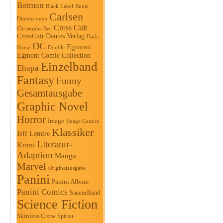
Batman
Black Label
Bunte
Carlsen
Dimensionen
Cross Cult
Christophe Bec
Dantes Verlag
CrossCult
Dark
DC
Egmont
Horse
Double
Egmont Comic Collection
Einzelband
Ehapa
Fantasy
Funny
Gesamtausgabe
Graphic Novel
Horror
Image
Image Comics
Klassiker
Jeff Lemire
Literatur-
Krimi
Adaption
Manga
Marvel
Originalausgabe
Panini
Panini Album
Panini Comics
Sammelband
Science Fiction
Skinless Crow
Spirou