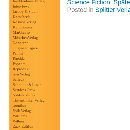
Science Fiction
,
Späte
Insektenhaus-Verlag
Interviews
Posted in
Splitter Verl
Jacoby & Stuart
Knesebeck
Kosmos Verlag
Kult Comics
MarGravio
MünchenVerlag
Nona Arte
Originalausgabe
Panini
Piredda
Popcom
Reprodukt
riva Verlag
Salleck
Schreiber & Leser
Skinless Crow
Splitter Verlag
Tintentrinker Verlag
toonfish
Volk Verlag
Williams
Wißner
Zack Edition