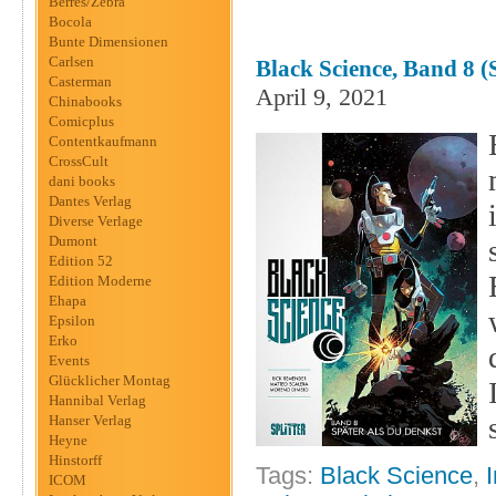
Berres/Zebra
Bocola
Bunte Dimensionen
Carlsen
Black Science, Band 8 (S
Casterman
April 9, 2021
Chinabooks
Comicplus
Contentkaufmann
CrossCult
dani books
Dantes Verlag
Diverse Verlage
Dumont
Edition 52
Edition Moderne
Ehapa
Epsilon
Erko
Events
Glücklicher Montag
Hannibal Verlag
Hanser Verlag
Heyne
Hinstorff
Tags:
Black Science
,
ICOM