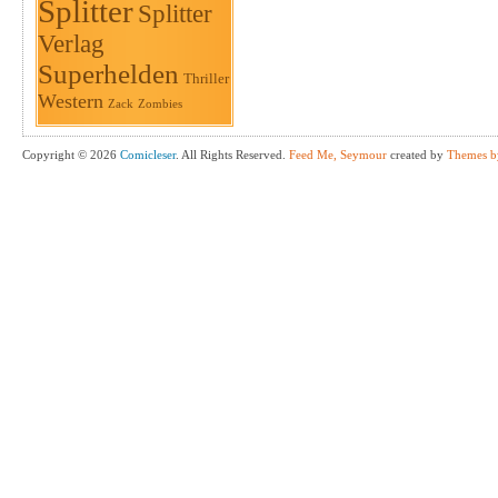
Splitter
Splitter
Verlag
Superhelden
Thriller
Western
Zack
Zombies
Copyright © 2026
Comicleser
. All Rights Reserved.
Feed Me, Seymour
created by
Themes b