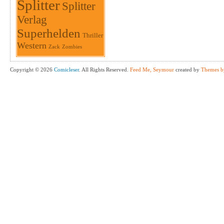
Splitter
Splitter
Verlag
Superhelden
Thriller
Western
Zack
Zombies
Copyright © 2026
Comicleser
. All Rights Reserved.
Feed Me, Seymour
created by
Themes b