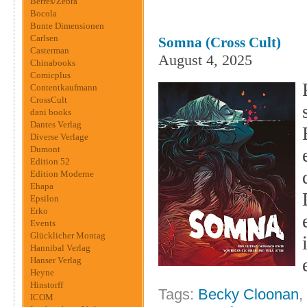
Berres/Zebra
Bocola
Bunte Dimensionen
Carlsen
Somna (Cross Cult)
Casterman
August 4, 2025
Chinabooks
Comicplus
Contentkaufmann
CrossCult
dani books
Dantes Verlag
Diverse Verlage
Dumont
Edition 52
Edition Moderne
Ehapa
Epsilon
Erko
Events
Glücklicher Montag
Hannibal Verlag
Hanser Verlag
Heyne
Hinstorff
Tags:
Becky Cloonan
,
ICOM