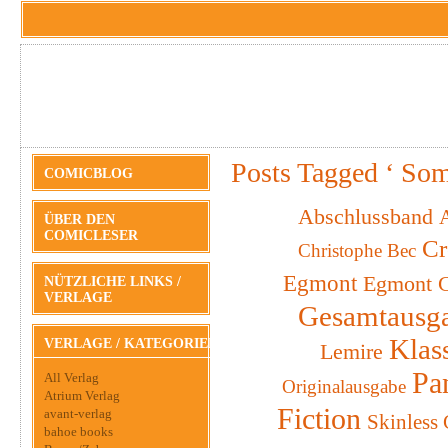
Posts Tagged ‘ Som
COMICBLOG
Abschlussband
A
ÜBER DEN
COMICLESER
Cr
Christophe Bec
Egmont
Egmont C
NÜTZLICHE LINKS /
VERLAGE
Gesamtausg
Klas
VERLAGE / KATEGORIEN
Lemire
Pa
All Verlag
Originalausgabe
Atrium Verlag
Fiction
avant-verlag
Skinless
bahoe books