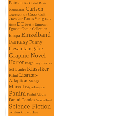
Batman
Black Label
Bunte
Carlsen
Dimensionen
Cross Cult
Christophe Bec
Dantes Verlag
CrossCult
Dark
DC
Egmont
Horse
Double
Egmont Comic Collection
Einzelband
Ehapa
Fantasy
Funny
Gesamtausgabe
Graphic Novel
Horror
Image
Image Comics
Klassiker
Jeff Lemire
Literatur-
Krimi
Adaption
Manga
Marvel
Originalausgabe
Panini
Panini Album
Panini Comics
Sammelband
Science Fiction
Skinless Crow
Spirou