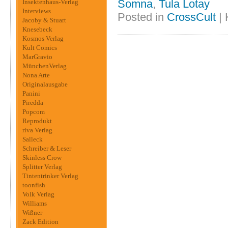
Somna
,
Tula Lotay
Insektenhaus-Verlag
Interviews
Posted in
CrossCult
|
Jacoby & Stuart
Knesebeck
Kosmos Verlag
Kult Comics
MarGravio
MünchenVerlag
Nona Arte
Originalausgabe
Panini
Piredda
Popcom
Reprodukt
riva Verlag
Salleck
Schreiber & Leser
Skinless Crow
Splitter Verlag
Tintentrinker Verlag
toonfish
Volk Verlag
Williams
Wißner
Zack Edition