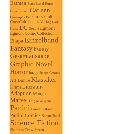
Batman
Black Label
Bunte
Carlsen
Dimensionen
Cross Cult
Christophe Bec
Dantes Verlag
CrossCult
Dark
DC
Egmont
Horse
Double
Egmont Comic Collection
Einzelband
Ehapa
Fantasy
Funny
Gesamtausgabe
Graphic Novel
Horror
Image
Image Comics
Klassiker
Jeff Lemire
Literatur-
Krimi
Adaption
Manga
Marvel
Originalausgabe
Panini
Panini Album
Panini Comics
Sammelband
Science Fiction
Skinless Crow
Spirou