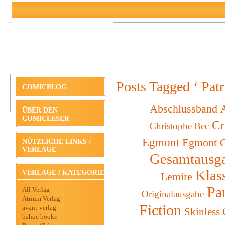
Posts Tagged ‘ Patr
COMICBLOG
Abschlussband
A
ÜBER DEN
COMICLESER
Cr
Christophe Bec
Egmont
Egmont C
NÜTZLICHE LINKS /
VERLAGE
Gesamtausg
Klas
VERLAGE / KATEGORIEN
Lemire
Pa
All Verlag
Originalausgabe
Atrium Verlag
Fiction
avant-verlag
Skinless
bahoe books