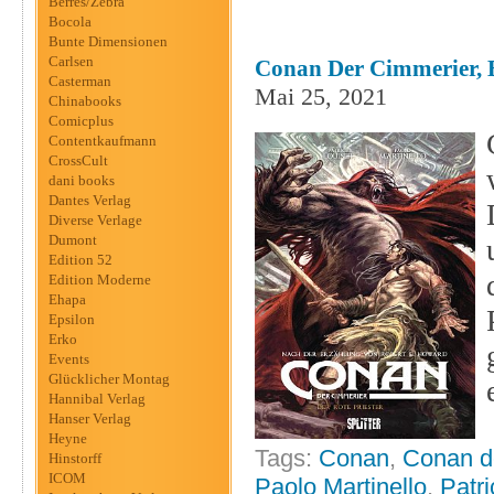
Berres/Zebra
Bocola
Bunte Dimensionen
Carlsen
Conan Der Cimmerier, B
Casterman
Mai 25, 2021
Chinabooks
Comicplus
Contentkaufmann
CrossCult
dani books
Dantes Verlag
Diverse Verlage
Dumont
Edition 52
Edition Moderne
Ehapa
Epsilon
Erko
Events
Glücklicher Montag
Hannibal Verlag
Hanser Verlag
Heyne
Tags:
Conan
,
Conan d
Hinstorff
ICOM
Paolo Martinello
,
Patri