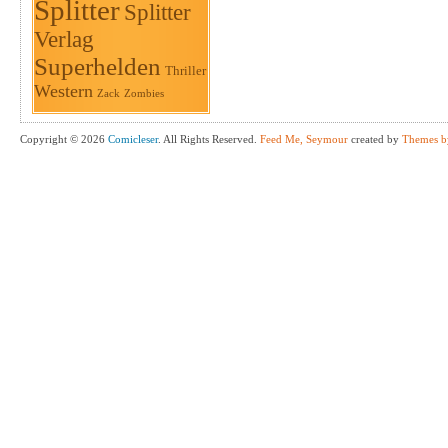
Splitter
Splitter
Verlag
Superhelden
Thriller
Western
Zack
Zombies
Copyright © 2026
Comicleser
. All Rights Reserved.
Feed Me, Seymour
created by
Themes b