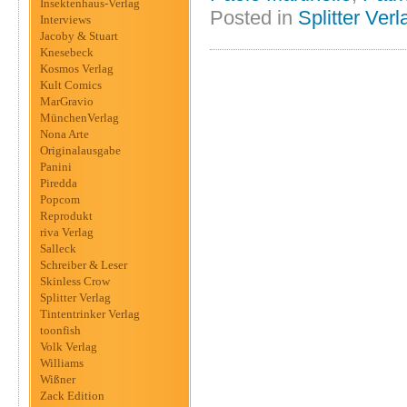
Insektenhaus-Verlag
Posted in
Splitter Verl
Interviews
Jacoby & Stuart
Knesebeck
Kosmos Verlag
Kult Comics
MarGravio
MünchenVerlag
Nona Arte
Originalausgabe
Panini
Piredda
Popcom
Reprodukt
riva Verlag
Salleck
Schreiber & Leser
Skinless Crow
Splitter Verlag
Tintentrinker Verlag
toonfish
Volk Verlag
Williams
Wißner
Zack Edition