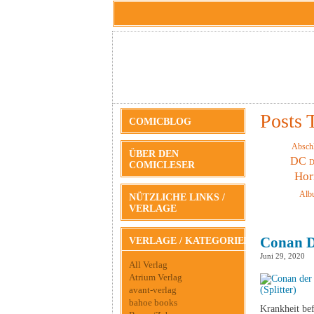
Posts 
COMICBLOG
Absch
ÜBER DEN
DC
D
COMICLESER
Hor
Alb
NÜTZLICHE LINKS /
VERLAGE
Conan De
VERLAGE / KATEGORIEN
Juni 29, 2020
All Verlag
Atrium Verlag
avant-verlag
bahoe books
Krankheit bef