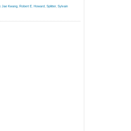
k Jae Kwang
,
Robert E. Howard
,
Splitter
,
Sylvain