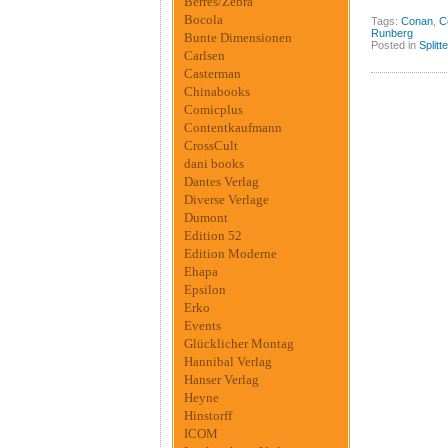
Berres/Zebra
Bocola
Tags:
Conan
,
C
Runberg
Bunte Dimensionen
Posted in
Splitt
Carlsen
Casterman
Chinabooks
Comicplus
Contentkaufmann
CrossCult
dani books
Dantes Verlag
Diverse Verlage
Dumont
Edition 52
Edition Moderne
Ehapa
Epsilon
Erko
Events
Glücklicher Montag
Hannibal Verlag
Hanser Verlag
Heyne
Hinstorff
ICOM