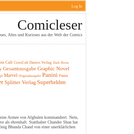
Log In
Comicleser
ues, Altes und Kurioses aus der Welt der Comics
oss Cult
CrossCult
Dantes Verlag
Dark Horse
Graphic Novel
Gesamtausgabe
y
Panini
Marvel
ga
Panini
Originalausgabe
er
Superhelden
Splitter Verlag
n eine Armee von Afghulen kommandiert. Nein,
ere als ehrenhaft. Statthalter Chunder Shan hat
nig Bhunda Chand von einer unerklärlichen