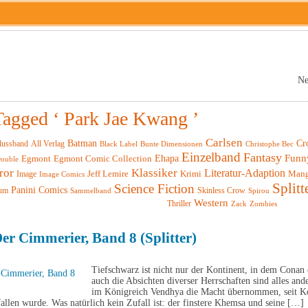
Ne
Tagged ‘ Park Jae Kwang ’
Carlsen
Batman
Cr
lussband
All Verlag
Black Label
Christophe Bec
Bunte Dimensionen
Einzelband
Fantasy
Funn
Ehapa
Egmont
Egmont Comic Collection
ouble
ror
Klassiker
Literatur-Adaption
Krimi
Man
Image
Jeff Lemire
Image Comics
Splitt
Science Fiction
Panini Comics
um
Skinless Crow
Sammelband
Spirou
Western
Thriller
Zack
Zombies
r Cimmerier, Band 8 (Splitter)
Tiefschwarz ist nicht nur der Kontinent, in dem Cona
auch die Absichten diverser Herrschaften sind alles and
im Königreich Vendhya die Macht übernommen, seit Kö
allen wurde. Was natürlich kein Zufall ist: der finstere Khemsa und seine […]