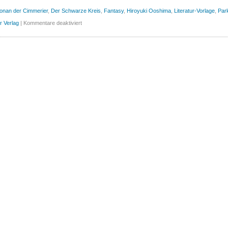
onan der Cimmerier
,
Der Schwarze Kreis
,
Fantasy
,
Hiroyuki Ooshima
,
Literatur-Vorlage
,
Par
für
er Verlag
|
Kommentare deaktiviert
Conan
der
Cimmerier,
Band
8
(Splitter)