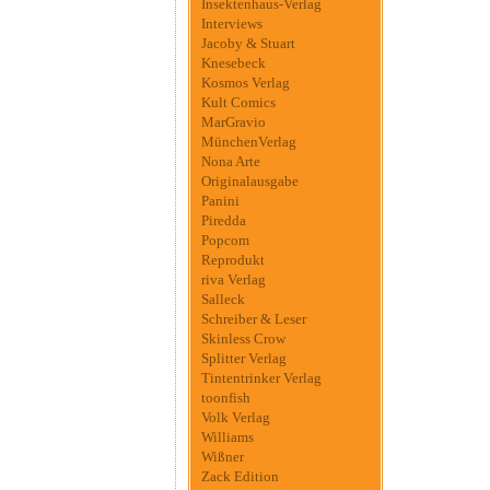
Insektenhaus-Verlag
Interviews
Jacoby & Stuart
Knesebeck
Kosmos Verlag
Kult Comics
MarGravio
MünchenVerlag
Nona Arte
Originalausgabe
Panini
Piredda
Popcom
Reprodukt
riva Verlag
Salleck
Schreiber & Leser
Skinless Crow
Splitter Verlag
Tintentrinker Verlag
toonfish
Volk Verlag
Williams
Wißner
Zack Edition