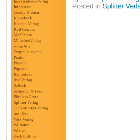
Insektenhaus-Verlag
Posted in
Splitter Verl
Interviews
Jacoby & Stuart
Knesebeck
Kosmos Verlag
Kult Comics
MarGravio
MünchenVerlag
Nona Arte
Originalausgabe
Panini
Piredda
Popcom
Reprodukt
riva Verlag
Salleck
Schreiber & Leser
Skinless Crow
Splitter Verlag
Tintentrinker Verlag
toonfish
Volk Verlag
Williams
Wißner
Zack Edition