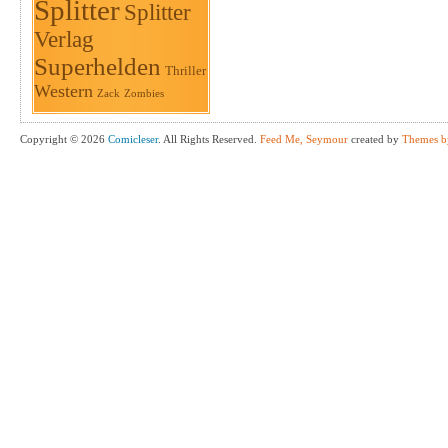
Splitter
Splitter
Verlag
Superhelden
Thriller
Western
Zack
Zombies
Copyright © 2026
Comicleser
. All Rights Reserved.
Feed Me, Seymour
created by
Themes b