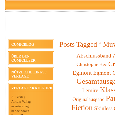
Posts Tagged ‘ Mu
COMICBLOG
Abschlussband
A
ÜBER DEN
COMICLESER
Cr
Christophe Bec
Egmont
Egmont C
NÜTZLICHE LINKS /
VERLAGE
Gesamtausg
Klas
VERLAGE / KATEGORIEN
Lemire
Pa
All Verlag
Originalausgabe
Atrium Verlag
Fiction
avant-verlag
Skinless
bahoe books