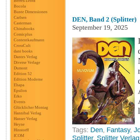
Berres/Zebra
Bocola
Bunte Dimensionen
Carlsen
DEN, Band 2 (Splitter)
Casterman
September 19, 2025
Chinabooks
Comicplus
Contentkaufmann
CrossCult
dani books
Dantes Verlag
Diverse Verlage
Dumont
Edition 52
Edition Moderne
Ehapa
Epsilon
Erko
Events
Glücklicher Montag
Hannibal Verlag
Hanser Verlag
Heyne
Tags:
Den
,
Fantasy
,
Jo
Hinstorff
ICOM
Splitter
,
Splitter Verlag