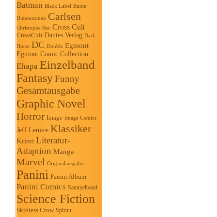
Batman
Black Label
Bunte
Carlsen
Dimensionen
Cross Cult
Christophe Bec
Dantes Verlag
CrossCult
Dark
DC
Egmont
Horse
Double
Egmont Comic Collection
Einzelband
Ehapa
Fantasy
Funny
Gesamtausgabe
Graphic Novel
Horror
Image
Image Comics
Klassiker
Jeff Lemire
Literatur-
Krimi
Adaption
Manga
Marvel
Originalausgabe
Panini
Panini Album
Panini Comics
Sammelband
Science Fiction
Skinless Crow
Spirou