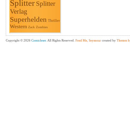
Splitter
Splitter
Verlag
Superhelden
Thriller
Western
Zack
Zombies
Copyright © 2026
Comicleser
. All Rights Reserved.
Feed Me, Seymour
created by
Themes b