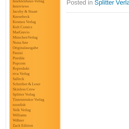
Insektenhaus-Verlag
Posted in
Splitter Verl
Interviews
Jacoby & Stuart
Knesebeck
Kosmos Verlag
Kult Comics
MarGravio
MünchenVerlag
Nona Arte
Originalausgabe
Panini
Piredda
Popcom
Reprodukt
riva Verlag
Salleck
Schreiber & Leser
Skinless Crow
Splitter Verlag
Tintentrinker Verlag
toonfish
Volk Verlag
Williams
Wißner
Zack Edition