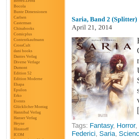
Berres/Zebra
Bocola
Bunte Dimensionen
Carlsen
Saria, Band 2 (Splitter)
Casterman
April 21, 2014
Chinabooks
Comicplus
Contentkaufmann
CrossCult
dani books
Dantes Verlag
Diverse Verlage
Dumont
Edition 52
Edition Moderne
Ehapa
Epsilon
Erko
Events
Glücklicher Montag
Hannibal Verlag
Hanser Verlag
Heyne
Tags:
Fantasy
,
Horror
,
Hinstorff
Federici
,
Saria
,
Scienc
ICOM