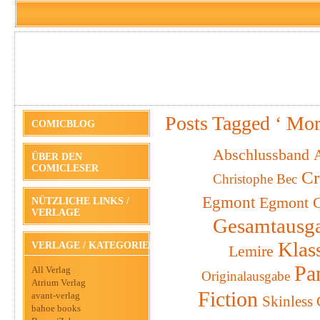
Posts Tagged ‘ Mor
COMICBLOG
Abschlussband
A
ÜBER DEN
COMICLESER
Cr
Christophe Bec
Egmont
Egmont C
NÜTZLICHE LINKS /
VERLAGE
Gesamtausg
Klas
VERLAGE / KATEGORIEN
Lemire
Pa
All Verlag
Originalausgabe
Atrium Verlag
Fiction
avant-verlag
Skinless
bahoe books