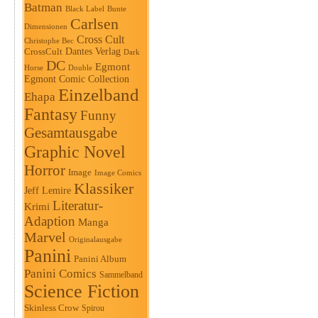
Batman
Black Label
Bunte
Carlsen
Dimensionen
Cross Cult
Christophe Bec
Dantes Verlag
CrossCult
Dark
DC
Egmont
Horse
Double
Egmont Comic Collection
Einzelband
Ehapa
Fantasy
Funny
Gesamtausgabe
Graphic Novel
Horror
Image
Image Comics
Klassiker
Jeff Lemire
Literatur-
Krimi
Adaption
Manga
Marvel
Originalausgabe
Panini
Panini Album
Panini Comics
Sammelband
Science Fiction
Skinless Crow
Spirou