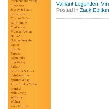
Insektenhaus-Verlag
Vaillant Legenden
,
Vin
Interviews
Posted in
Zack Edition
Jacoby & Stuart
Knesebeck
Kosmos Verlag
Kult Comics
MarGravio
MünchenVerlag
Nona Arte
Originalausgabe
Panini
Piredda
Popcom
Reprodukt
riva Verlag
Salleck
Schreiber & Leser
Skinless Crow
Splitter Verlag
Tintentrinker Verlag
toonfish
Volk Verlag
Williams
Wißner
Zack Edition