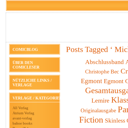
Posts Tagged ‘ Mic
COMICBLOG
Abschlussband
A
ÜBER DEN
COMICLESER
Cr
Christophe Bec
Egmont
Egmont C
NÜTZLICHE LINKS /
VERLAGE
Gesamtausg
Klas
VERLAGE / KATEGORIEN
Lemire
Pa
All Verlag
Originalausgabe
Atrium Verlag
Fiction
avant-verlag
Skinless
bahoe books