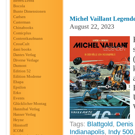
Berres/Zebra
Bocola
Bunte Dimensionen
Carlsen
Michel Vaillant Legend
Casterman
August 22, 2023
Chinabooks
Comicplus
Contentkaufmann
CrossCult
dani books
Dantes Verlag
Diverse Verlage
Dumont
Edition 52
Edition Moderne
Ehapa
Epsilon
Erko
Events
Glücklicher Montag
Hannibal Verlag
Hanser Verlag
Heyne
Tags:
Blattgold
,
Denis 
Hinstorff
Indianapolis
,
Indy 500
ICOM