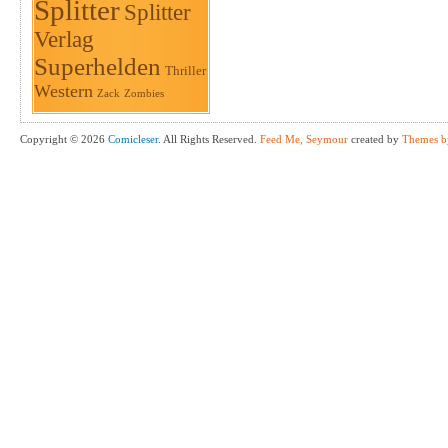
Splitter
Splitter
Verlag
Superhelden
Thriller
Western
Zack
Zombies
Copyright © 2026
Comicleser
. All Rights Reserved.
Feed Me, Seymour
created by
Themes b