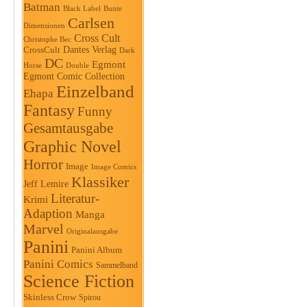
Batman
Black Label
Bunte
Carlsen
Dimensionen
Cross Cult
Christophe Bec
Dantes Verlag
CrossCult
Dark
DC
Egmont
Horse
Double
Egmont Comic Collection
Einzelband
Ehapa
Fantasy
Funny
Gesamtausgabe
Graphic Novel
Horror
Image
Image Comics
Klassiker
Jeff Lemire
Literatur-
Krimi
Adaption
Manga
Marvel
Originalausgabe
Panini
Panini Album
Panini Comics
Sammelband
Science Fiction
Skinless Crow
Spirou