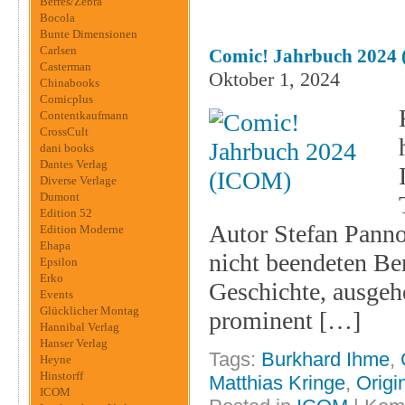
Berres/Zebra
Bocola
Bunte Dimensionen
Carlsen
Comic! Jahrbuch 2024
Casterman
Oktober 1, 2024
Chinabooks
Comicplus
Contentkaufmann
CrossCult
dani books
Dantes Verlag
Diverse Verlage
Dumont
Edition 52
Autor Stefan Pannor
Edition Moderne
Ehapa
nicht beendeten Be
Epsilon
Erko
Geschichte, ausgeh
Events
Glücklicher Montag
prominent […]
Hannibal Verlag
Hanser Verlag
Tags:
Burkhard Ihme
,
Heyne
Hinstorff
Matthias Kringe
,
Origi
ICOM