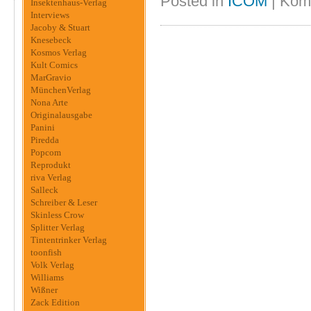
Posted in
ICOM
|
Komm
Insektenhaus-Verlag
Interviews
Jacoby & Stuart
Knesebeck
Kosmos Verlag
Kult Comics
MarGravio
MünchenVerlag
Nona Arte
Originalausgabe
Panini
Piredda
Popcom
Reprodukt
riva Verlag
Salleck
Schreiber & Leser
Skinless Crow
Splitter Verlag
Tintentrinker Verlag
toonfish
Volk Verlag
Williams
Wißner
Zack Edition