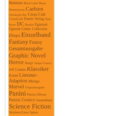
Batman
Black Label
Bunte
Carlsen
Dimensionen
Cross Cult
Christophe Bec
Dantes Verlag
CrossCult
Dark
DC
Egmont
Horse
Double
Egmont Comic Collection
Einzelband
Ehapa
Fantasy
Funny
Gesamtausgabe
Graphic Novel
Horror
Image
Image Comics
Klassiker
Jeff Lemire
Literatur-
Krimi
Adaption
Manga
Marvel
Originalausgabe
Panini
Panini Album
Panini Comics
Sammelband
Science Fiction
Skinless Crow
Spirou