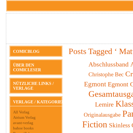
Posts Tagged ‘ Mat
COMICBLOG
Abschlussband
A
ÜBER DEN
COMICLESER
Cr
Christophe Bec
Egmont
Egmont C
NÜTZLICHE LINKS /
VERLAGE
Gesamtausg
Klas
VERLAGE / KATEGORIEN
Lemire
Pa
All Verlag
Originalausgabe
Atrium Verlag
Fiction
avant-verlag
Skinless
bahoe books