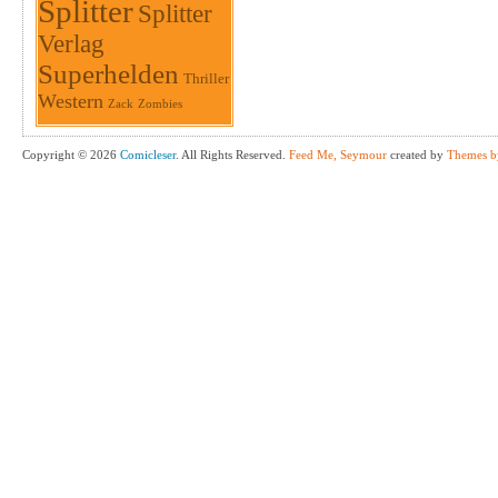
Splitter
Splitter
Verlag
Superhelden
Thriller
Western
Zack
Zombies
Copyright © 2026
Comicleser
. All Rights Reserved.
Feed Me, Seymour
created by
Themes b