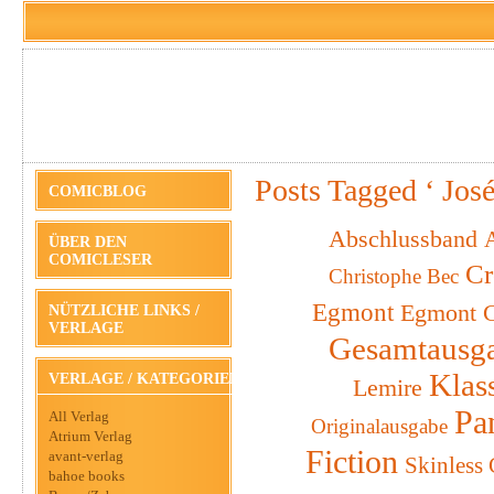
Posts Tagged ‘ Jos
COMICBLOG
Abschlussband
A
ÜBER DEN
COMICLESER
Cr
Christophe Bec
Egmont
Egmont C
NÜTZLICHE LINKS /
VERLAGE
Gesamtausg
Klas
VERLAGE / KATEGORIEN
Lemire
Pa
All Verlag
Originalausgabe
Atrium Verlag
Fiction
avant-verlag
Skinless
bahoe books