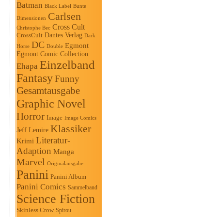
Batman
Black Label
Bunte
Carlsen
Dimensionen
Cross Cult
Christophe Bec
Dantes Verlag
CrossCult
Dark
DC
Egmont
Horse
Double
Egmont Comic Collection
Einzelband
Ehapa
Fantasy
Funny
Gesamtausgabe
Graphic Novel
Horror
Image
Image Comics
Klassiker
Jeff Lemire
Literatur-
Krimi
Adaption
Manga
Marvel
Originalausgabe
Panini
Panini Album
Panini Comics
Sammelband
Science Fiction
Skinless Crow
Spirou