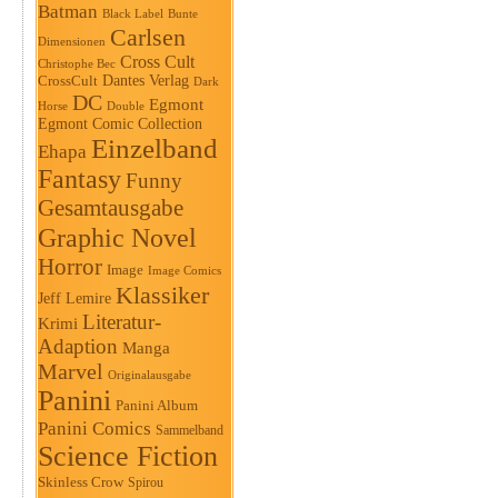
Batman
Black Label
Bunte
Carlsen
Dimensionen
Cross Cult
Christophe Bec
Dantes Verlag
CrossCult
Dark
DC
Egmont
Horse
Double
Egmont Comic Collection
Einzelband
Ehapa
Fantasy
Funny
Gesamtausgabe
Graphic Novel
Horror
Image
Image Comics
Klassiker
Jeff Lemire
Literatur-
Krimi
Adaption
Manga
Marvel
Originalausgabe
Panini
Panini Album
Panini Comics
Sammelband
Science Fiction
Skinless Crow
Spirou