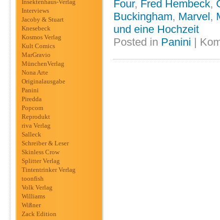
Four
,
Fred Hembeck
,
Insektenhaus-Verlag
Interviews
Buckingham
,
Marvel
,
Jacoby & Stuart
und eine Hochzeit
Knesebeck
Kosmos Verlag
Posted in
Panini
|
Kom
Kult Comics
MarGravio
MünchenVerlag
Nona Arte
Originalausgabe
Panini
Piredda
Popcom
Reprodukt
riva Verlag
Salleck
Schreiber & Leser
Skinless Crow
Splitter Verlag
Tintentrinker Verlag
toonfish
Volk Verlag
Williams
Wißner
Zack Edition