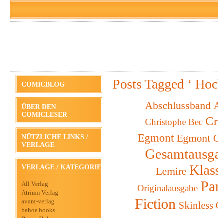
Posts Tagged ‘ Hoc
COMICBLOG
Abschlussband
A
ÜBER DEN
COMICLESER
Cr
Christophe Bec
Egmont
Egmont C
NÜTZLICHE LINKS /
VERLAGE
Gesamtausg
Klas
VERLAGE / KATEGORIEN
Lemire
Pa
All Verlag
Originalausgabe
Atrium Verlag
Fiction
avant-verlag
Skinless
bahoe books