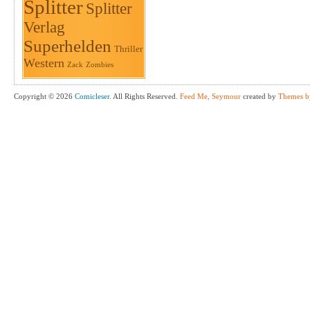
Splitter
Splitter
Verlag
Superhelden
Thriller
Western
Zack
Zombies
Copyright © 2026
Comicleser
. All Rights Reserved.
Feed Me, Seymour
created by
Themes b