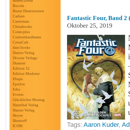
Berres/Zebra
Bocola
Bunte Dimensionen
Carlsen
Fantastic Four, Band 2 
Casterman
Oktober 25, 2019
Chinabooks
Comicplus
Contentkaufmann
CrossCult
dani books
Dantes Verlag
Diverse Verlage
Dumont
Edition 52
Edition Moderne
Ehapa
Epsilon
Erko
Events
Glücklicher Montag
Hannibal Verlag
Hanser Verlag
Heyne
Hinstorff
Tags:
Aaron Kuder
,
Ad
ICOM