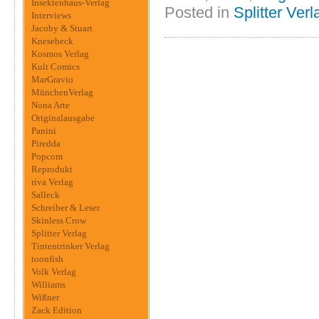
Insektenhaus-Verlag
Posted in
Splitter Verl
Interviews
Jacoby & Stuart
Knesebeck
Kosmos Verlag
Kult Comics
MarGravio
MünchenVerlag
Nona Arte
Originalausgabe
Panini
Piredda
Popcom
Reprodukt
riva Verlag
Salleck
Schreiber & Leser
Skinless Crow
Splitter Verlag
Tintentrinker Verlag
toonfish
Volk Verlag
Williams
Wißner
Zack Edition