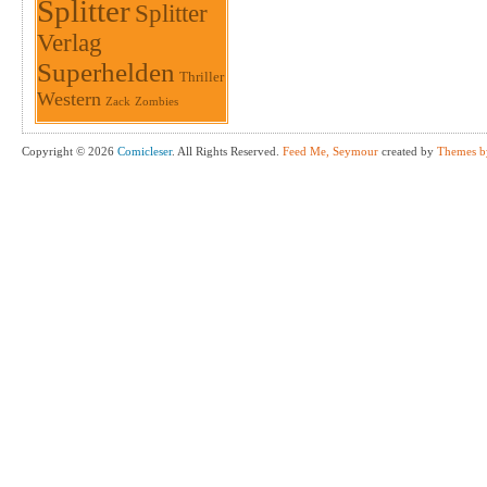
Splitter
Splitter
Verlag
Superhelden
Thriller
Western
Zack
Zombies
Copyright © 2026
Comicleser
. All Rights Reserved.
Feed Me, Seymour
created by
Themes b