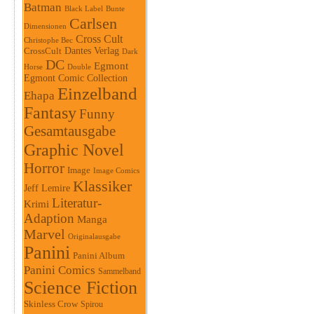
Batman
Black Label
Bunte
Carlsen
Dimensionen
Cross Cult
Christophe Bec
Dantes Verlag
CrossCult
Dark
DC
Egmont
Horse
Double
Egmont Comic Collection
Einzelband
Ehapa
Fantasy
Funny
Gesamtausgabe
Graphic Novel
Horror
Image
Image Comics
Klassiker
Jeff Lemire
Literatur-
Krimi
Adaption
Manga
Marvel
Originalausgabe
Panini
Panini Album
Panini Comics
Sammelband
Science Fiction
Skinless Crow
Spirou