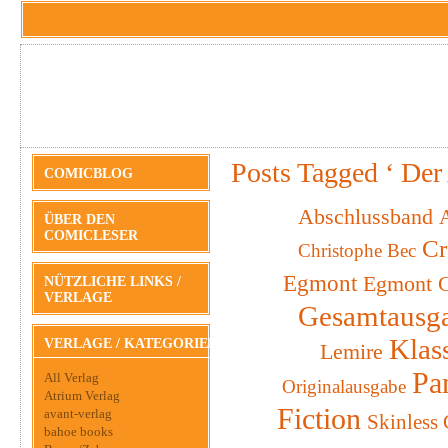
Posts Tagged ‘ Der
COMICBLOG
Abschlussband
A
ÜBER DEN
COMICLESER
Cr
Christophe Bec
Egmont
Egmont C
NÜTZLICHE LINKS /
VERLAGE
Gesamtausg
Klas
VERLAGE / KATEGORIEN
Lemire
Pa
All Verlag
Originalausgabe
Atrium Verlag
Fiction
avant-verlag
Skinless
bahoe books