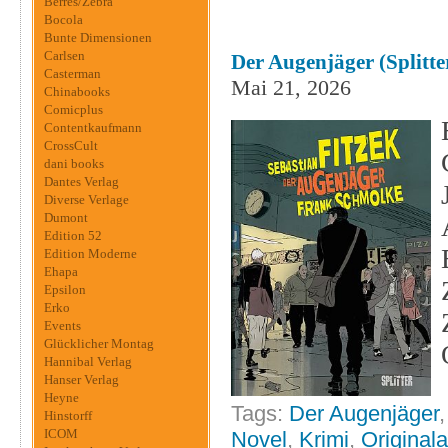
Berres/Zebra
Bocola
Bunte Dimensionen
Carlsen
Der Augenjäger (Splitte
Casterman
Mai 21, 2026
Chinabooks
Comicplus
Contentkaufmann
CrossCult
dani books
Dantes Verlag
Diverse Verlage
Dumont
Edition 52
Edition Moderne
Ehapa
Epsilon
Erko
Events
Glücklicher Montag
Hannibal Verlag
Hanser Verlag
Heyne
Tags:
Der Augenjäger
Hinstorff
ICOM
Novel
,
Krimi
,
Original