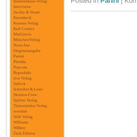
Posted in
Panini
|
Kom
Insektenhaus-Verlag
Interviews
Jacoby & Stuart
Knesebeck
Kosmos Verlag
Kult Comics
MarGravio
MünchenVerlag
Nona Arte
Originalausgabe
Panini
Piredda
Popcom
Reprodukt
riva Verlag
Salleck
Schreiber & Leser
Skinless Crow
Splitter Verlag
Tintentrinker Verlag
toonfish
Volk Verlag
Williams
Wißner
Zack Edition