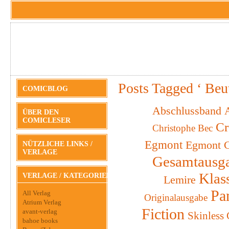
Posts Tagged ‘ Beut
COMICBLOG
Abschlussband
A
ÜBER DEN
COMICLESER
Cr
Christophe Bec
Egmont
Egmont C
NÜTZLICHE LINKS /
VERLAGE
Gesamtausg
Klas
VERLAGE / KATEGORIEN
Lemire
Pa
All Verlag
Originalausgabe
Atrium Verlag
Fiction
avant-verlag
Skinless
bahoe books