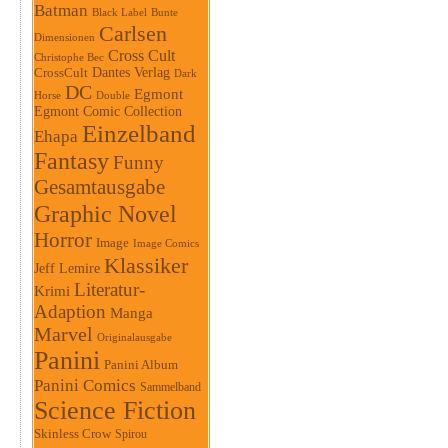
Batman
Black Label
Bunte
Carlsen
Dimensionen
Cross Cult
Christophe Bec
Dantes Verlag
CrossCult
Dark
DC
Egmont
Horse
Double
Egmont Comic Collection
Einzelband
Ehapa
Fantasy
Funny
Gesamtausgabe
Graphic Novel
Horror
Image
Image Comics
Klassiker
Jeff Lemire
Literatur-
Krimi
Adaption
Manga
Marvel
Originalausgabe
Panini
Panini Album
Panini Comics
Sammelband
Science Fiction
Skinless Crow
Spirou