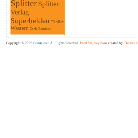
Splitter
Splitter
Verlag
Superhelden
Thriller
Western
Zack
Zombies
Copyright © 2026
Comicleser
. All Rights Reserved.
Feed Me, Seymour
created by
Themes b