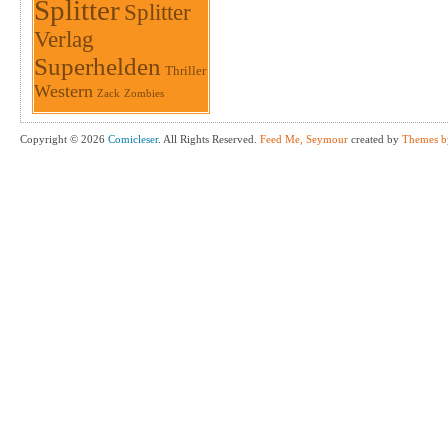
Splitter
Splitter
Verlag
Superhelden
Thriller
Western
Zack
Zombies
Copyright © 2026
Comicleser
. All Rights Reserved.
Feed Me, Seymour
created by
Themes b