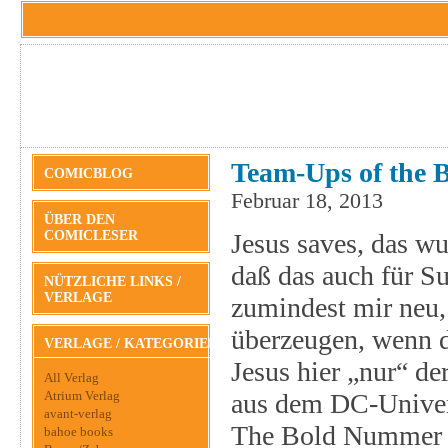
Team-Ups of the 
COMICBLOG
Februar 18, 2013
ÜBER DEN
COMICLESER
Jesus saves, das wu
daß das auch für Su
NÜTZLICHE LINKS /
VERLAGE
zumindest mir neu, 
überzeugen, wenn da
VERLAGE / KATEGORIEN
Jesus hier „nur“ d
All Verlag
Atrium Verlag
aus dem DC-Univer
avant-verlag
The Bold Nummer 2
bahoe books