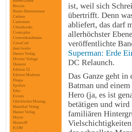
Berres/Zebra
ist, weil sich Schr
Bocola
Bunte Dimensionen
übertrifft. Denn wa
Carlsen
Casterman
abliefert, das darf
Chinabooks
allerhöchster Ebene
Comicplus
Contentkaufmann
veröffentlichte Ba
CrossCult
dani books
Superman: Erde Ei
Dantes Verlag
Diverse Verlage
DC Relaunch.
Dumont
Edition 52
Das Ganze geht in 
Edition Moderne
Ehapa
Batman und einem e
Epsilon
Erko
Hero (ja, es ist ge
Events
Glücklicher Montag
betätigen und wird
Hannibal Verlag
familiären Hintergr
Hanser Verlag
Heyne
Vielschichtigkeiten 
Hinstorff
ICOM