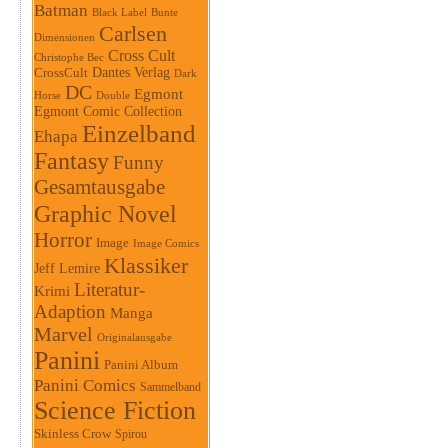
Batman
Black Label
Bunte
Carlsen
Dimensionen
Cross Cult
Christophe Bec
Dantes Verlag
CrossCult
Dark
DC
Egmont
Horse
Double
Egmont Comic Collection
Einzelband
Ehapa
Fantasy
Funny
Gesamtausgabe
Graphic Novel
Horror
Image
Image Comics
Klassiker
Jeff Lemire
Literatur-
Krimi
Adaption
Manga
Marvel
Originalausgabe
Panini
Panini Album
Panini Comics
Sammelband
Science Fiction
Skinless Crow
Spirou