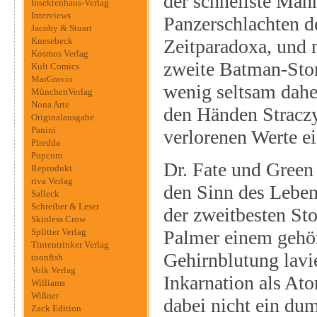
der schnellste Mann
Insektenhaus-Verlag
Interviews
Panzerschlachten de
Jacoby & Stuart
Knesebeck
Zeitparadoxa, und 
Kosmos Verlag
zweite Batman-Sto
Kult Comics
MarGravio
wenig seltsam daher
MünchenVerlag
Nona Arte
den Händen Straczy
Originalausgabe
Panini
verlorenen Werte ei
Piredda
Popcom
Dr. Fate und Green
Reprodukt
riva Verlag
den Sinn des Leben
Salleck
Schreiber & Leser
der zweitbesten St
Skinless Crow
Splitter Verlag
Palmer einem gehör
Tintentrinker Verlag
Gehirnblutung lavie
toonfish
Volk Verlag
Inkarnation als Ato
Williams
Wißner
dabei nicht ein dum
Zack Edition