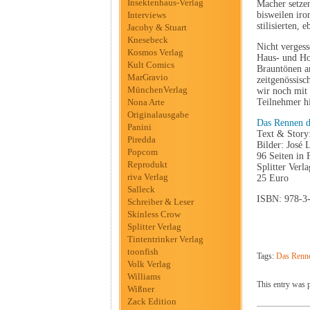
Insektenhaus-Verlag
Macher setzen
Interviews
bisweilen iro
stilisierten,
Jacoby & Stuart
Knesebeck
Nicht verges
Kosmos Verlag
Haus- und Hof
Kult Comics
Brauntönen ar
MarGravio
zeitgenössis
MünchenVerlag
wir noch mit 
Nona Arte
Teilnehmer h
Originalausgabe
Das Rennen d
Panini
Text & Story
Piredda
Bilder: José
Popcom
96 Seiten in 
Reprodukt
Splitter Verla
riva Verlag
25 Euro
Salleck
ISBN: 978-3
Schreiber & Leser
Skinless Crow
Splitter Verlag
Tintentrinker Verlag
toonfish
Tags:
Das Renne
Volk Verlag
Williams
This entry was 
Wißner
Zack Edition