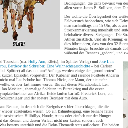
Bedingungen, die ganz bewusst von d
allen voran James E. Sullivan, dem Dir
Der wollte die Überlegenheit der weiß
Feldversuch beobachten, wie sich Dehyd
man nachmittags um 15 Uhr, als es am 
Streckenmarkierung innerhalb und auß
beinhaltete diverse Steigungen. Die St
Atmen zusätzlich. Und als Krönung: es 
dies führte dazu, dass von den 32 Start
Minuten länger brauchte als damals ü
während des Rennens „gedopt“, und zw
d Toussiant (u.a.
Holly Ann
, Elle(s), im Splitter Verlag) und
José Luis
irou
,
Bartleby der Schreiber
,
Eine Weihnachtsgeschichte
– bei Carlsen
 bei Splitter) all das nun um? Anfangs werden einige der „prominenten“
n kurzen Episoden vorgestellt: Der Kubaner und rasende Postbote Andarín
r nicht mal Laufschuhe hat. Thomas Hicks, der Mann, der nie mehr
wollte, es aber fast immer wurde. Bis auf diesen Marathonlauf. Len
 Jan Mashiani, ehemalige Soldaten im Burenkrieg und die ersten
mpiateilnehmer aus Afrika. Beide laufen barfuß. Frederick Lorz, ein
Schürzenjäger und der spätere Betrüger mit dem Auto.
ans Rennen, in dem sich die Ereignisse schier überschlagen, die die
 wieder abzulenken wissen. Ob ein Bahnübergang, eine beinahe fatale
 rassistischen Hillbillys, Hunde, Autos oder einfach nur der Hunger –
nt das Rennen und dessen Verlauf nicht nur kurios, sondern auch
Was bestens unterhält und die Doku-Thematik stets auflockert: Die beiden