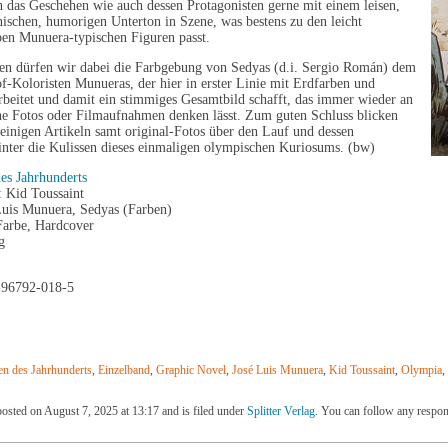
 das Geschehen wie auch dessen Protagonisten gerne mit einem leisen,
nischen, humorigen Unterton in Szene, was bestens zu den leicht
 eben Munuera-typischen Figuren passt.
sen dürfen wir dabei die Farbgebung von Sedyas (d.i. Sergio Román) dem
-Koloristen Munueras, der hier in erster Linie mit Erdfarben und
beitet und damit ein stimmiges Gesamtbild schafft, das immer wieder an
che Fotos oder Filmaufnahmen denken lässt. Zum guten Schluss blicken
einigen Artikeln samt original-Fotos über den Lauf und dessen
inter die Kulissen dieses einmaligen olympischen Kuriosums. (bw)
es Jahrhunderts
: Kid Toussaint
 Luis Munuera, Sedyas (Farben)
Farbe, Hardcover
g
-96792-018-5
n des Jahrhunderts
,
Einzelband
,
Graphic Novel
,
José Luis Munuera
,
Kid Toussaint
,
Olympia
,
posted on August 7, 2025 at 13:17 and is filed under
Splitter Verlag
. You can follow any respon