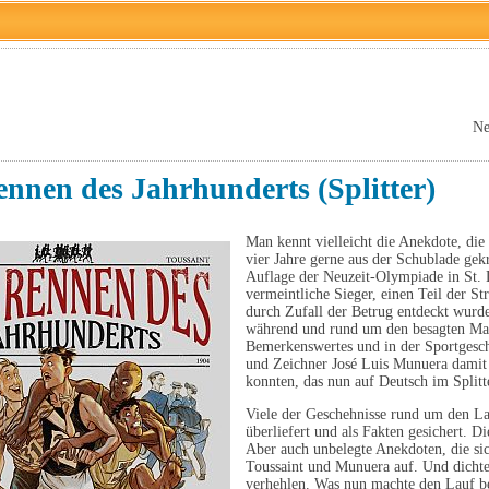
Ne
nnen des Jahrhunderts (Splitter)
Man kennt vielleicht die Anekdote, die
vier Jahre gerne aus der Schublade gek
Auflage der Neuzeit-Olympiade in St. L
vermeintliche Sieger, einen Teil der S
durch Zufall der Betrug entdeckt wurde
während und rund um den besagten Mar
Bemerkenswertes und in der Sportgeschi
und Zeichner José Luis Munuera damit 
konnten, das nun auf Deutsch im Splitte
Viele der Geschehnisse rund um den Lau
überliefert und als Fakten gesichert. 
Aber auch unbelegte Anekdoten, die sic
Toussaint und Munuera auf. Und dichte
verhehlen. Was nun machte den Lauf be