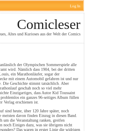
Log In
Comicleser
ues, Altes und Kurioses aus der Welt der Comics
 anlässlich der Olympischen Sommerspiele alle
ramt wird. Nämlich dass 1904, bei der dritten
ouis, ein Marathonläufer, sogar der
trecke mit einem Automobil gefahren ist und nur
. Die Geschichte stimmt tatsächlich. Aber
athonlauf geschah noch so viel mehr
chte Einzigartiges, dass Autor Kid Toussaint
problemlos ein ganzes 96-seitiges Album füllen
r Verlag erschienen ist.
f sind heute, über 120 Jahre später, noch
Die meisten davon finden Einzug in diesen Band.
h um die Veranstaltung ranken, greifen
n noch Einiges dazu, was sie übrigens nicht
sonders? Das waren in erster Linie die widrigen