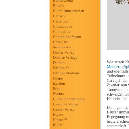
Berres/Zebra
Bocola
Bunte Dimensionen
Carlsen
Casterman
Chinabooks
Comicplus
Contentkaufmann
CrossCult
dani books
Dantes Verlag
Diverse Verlage
Wie setzen Ki
Dumont
Munuera
(
Sp
Edition 52
und ebenfalls
Edition Moderne
Teilnehmer i
Ehapa
Carvajal, de
Epsilon
Zweiter sein 
Erko
Taunyane und
Events
schwarzen Oly
Glücklicher Montag
Hallodri und 
Hannibal Verlag
Dann geht es 
Hanser Verlag
Läufer immer
Heyne
Begegnung mit
Hinstorff
heute erschei
ICOM
amateurhaft. 