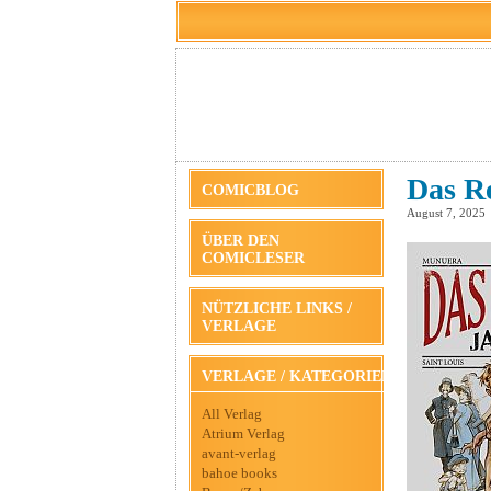
Das Re
COMICBLOG
August 7, 2025
ÜBER DEN
COMICLESER
NÜTZLICHE LINKS /
VERLAGE
VERLAGE / KATEGORIEN
All Verlag
Atrium Verlag
avant-verlag
bahoe books