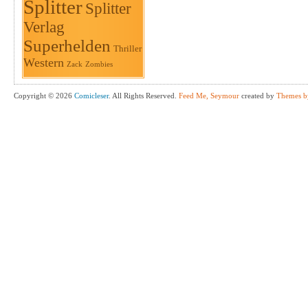
Splitter
Splitter
Verlag
Superhelden
Thriller
Western
Zack
Zombies
Copyright © 2026
Comicleser
. All Rights Reserved.
Feed Me, Seymour
created by
Themes b