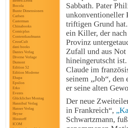
Berres/Zebra
Sabbath. Pater Phil
Bocola
Bunte Dimensionen
unkonventioneller P
Carlsen
Casterman
triftigen Grund hat.
Chinabooks
ein Killer, der nac
Comicplus
Contentkaufmann
Provinz untergetau
CrossCult
dani books
Zufall und aus Not 
Dantes Verlag
Diverse Verlage
hineingerutscht ist.
Dumont
Edition 52
Claude im französi
Edition Moderne
seinem „Job“, den 
Ehapa
Epsilon
er seine alten Gew
Erko
Events
Glücklicher Montag
Der neue Zweiteile
Hannibal Verlag
in Frankreich“,
„Ka
Hanser Verlag
Heyne
Schwartzmann, fuß
Hinstorff
ICOM