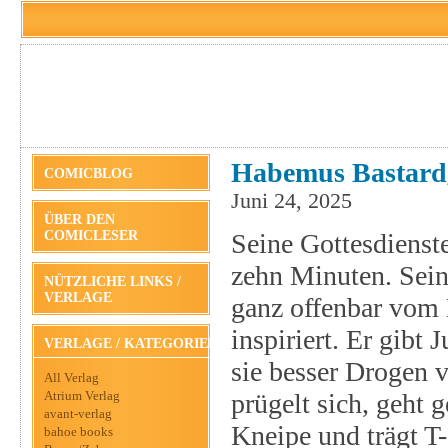
Habemus Bastard, 
COMICBLOG
Juni 24, 2025
ÜBER DEN
COMICLESER
Seine Gottesdienst
zehn Minuten. Sein 
NÜTZLICHE LINKS /
VERLAGE
ganz offenbar vom
inspiriert. Er gibt
VERLAGE / KATEGORIEN
sie besser Drogen 
All Verlag
Atrium Verlag
prügelt sich, geht g
avant-verlag
Kneipe und trägt T
bahoe books