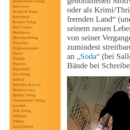
genommenen Motiv: 
Insektenhaus-Verlag
Interviews
oder als Krimi/Thr
Jacoby & Stuart
Knesebeck
fremden Land“ (und
Kosmos Verlag
seinem neuen Leben
Kult Comics
MarGravio
von seiner Vergang
MünchenVerlag
Nona Arte
zumindest streitba
Originalausgabe
Panini
an
„Soda“
(bei Sall
Piredda
Bände bei Schreibe
Popcom
Reprodukt
riva Verlag
Salleck
Schreiber & Leser
Skinless Crow
Splitter Verlag
Tintentrinker Verlag
toonfish
Volk Verlag
Williams
Wißner
Zack Edition