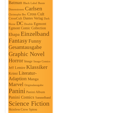
Batman
Black Label
Bunte
Carlsen
Dimensionen
Cross Cult
Christophe Bec
Dantes Verlag
CrossCult
Dark
DC
Egmont
Horse
Double
Egmont Comic Collection
Einzelband
Ehapa
Fantasy
Funny
Gesamtausgabe
Graphic Novel
Horror
Image
Image Comics
Klassiker
Jeff Lemire
Literatur-
Krimi
Adaption
Manga
Marvel
Originalausgabe
Panini
Panini Album
Panini Comics
Sammelband
Science Fiction
Skinless Crow
Spirou