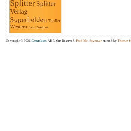
Splitter
Splitter
Verlag
Superhelden
Thriller
Western
Zack
Zombies
Copyright © 2026
Comicleser
. All Rights Reserved.
Feed Me, Seymour
created by
Themes b