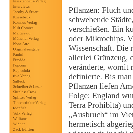
Insektenhaus-Verlag
Interviews
Pflanzen: Fluch und
Jacoby & Stuart
Knesebeck
schwebende Städte,
Kosmos Verlag
verschießen. Ein ku
Kult Comics
MarGravio
oder Mikrochips. V
MünchenVerlag
Nona Arte
Wissenschaft. Die 
Originalausgabe
Panini
allerlei Grünzeug,
Piredda
veränderte, womit 
Popcom
Reprodukt
definierte. Bis man
riva Verlag
Salleck
Pflanzen liefen Am
Schreiber & Leser
Skinless Crow
Folge: England wur
Splitter Verlag
Tintentrinker Verlag
Terra Prohibita) un
toonfish
„Ausbruch“ im Vier
Volk Verlag
Williams
hermetisch abgerieg
Wißner
Zack Edition