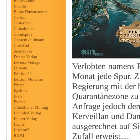
Berres/Zebra
Bocola
Bunte Dimensionen
Carlsen
Casterman
Chinabooks
Comicplus
Contentkaufmann
CrossCult
dani books
Dantes Verlag
Diverse Verlage
Verlobten namens P
Dumont
Edition 52
Monat jede Spur. Zu
Edition Moderne
Regierung mit der 
Ehapa
Epsilon
Quarantänezone zu 
Erko
Events
Anfrage jedoch dem
Glücklicher Montag
Hannibal Verlag
Kerveillan und Dam
Hanser Verlag
ausgerechnet auf Si
Heyne
Hinstorff
Zufall erweist…
ICOM