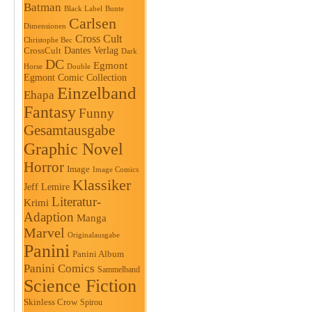
Batman
Black Label
Bunte
Carlsen
Dimensionen
Cross Cult
Christophe Bec
Dantes Verlag
CrossCult
Dark
DC
Egmont
Horse
Double
Egmont Comic Collection
Einzelband
Ehapa
Fantasy
Funny
Gesamtausgabe
Graphic Novel
Horror
Image
Image Comics
Klassiker
Jeff Lemire
Literatur-
Krimi
Adaption
Manga
Marvel
Originalausgabe
Panini
Panini Album
Panini Comics
Sammelband
Science Fiction
Skinless Crow
Spirou