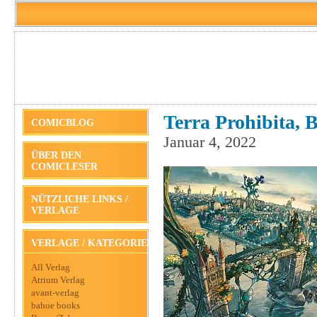
Terra Prohibita, B
COMICBLOG
Januar 4, 2022
ÜBER DEN
COMICLESER
NÜTZLICHE LINKS /
VERLAGE
VERLAGE / KATEGORIEN
All Verlag
Atrium Verlag
avant-verlag
bahoe books