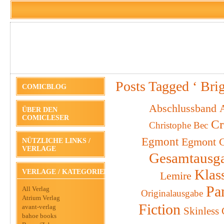
Posts Tagged ‘ Brig
COMICBLOG
Abschlussband
A
ÜBER DEN
COMICLESER
Cr
Christophe Bec
Egmont
Egmont C
NÜTZLICHE LINKS /
VERLAGE
Gesamtausg
Klas
VERLAGE / KATEGORIEN
Lemire
Pa
All Verlag
Originalausgabe
Atrium Verlag
Fiction
avant-verlag
Skinless
bahoe books