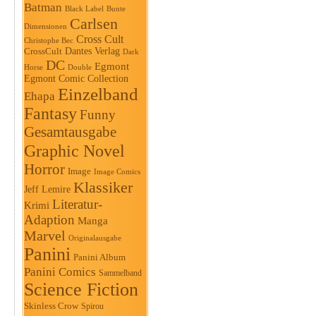
Batman
Black Label
Bunte
Carlsen
Dimensionen
Cross Cult
Christophe Bec
Dantes Verlag
CrossCult
Dark
DC
Egmont
Horse
Double
Egmont Comic Collection
Einzelband
Ehapa
Fantasy
Funny
Gesamtausgabe
Graphic Novel
Horror
Image
Image Comics
Klassiker
Jeff Lemire
Literatur-
Krimi
Adaption
Manga
Marvel
Originalausgabe
Panini
Panini Album
Panini Comics
Sammelband
Science Fiction
Skinless Crow
Spirou