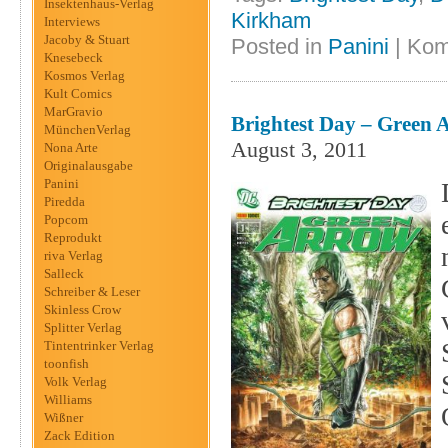
Insektenhaus-Verlag
Kirkham
Interviews
Jacoby & Stuart
Posted in
Panini
|
Kom
Knesebeck
Kosmos Verlag
Kult Comics
MarGravio
Brightest Day – Green 
MünchenVerlag
August 3, 2011
Nona Arte
Originalausgabe
Panini
Piredda
Popcom
Reprodukt
riva Verlag
Salleck
Schreiber & Leser
Skinless Crow
Splitter Verlag
Tintentrinker Verlag
toonfish
Volk Verlag
Williams
Wißner
Zack Edition