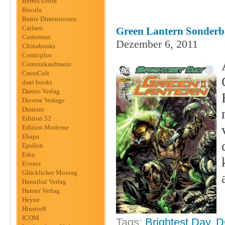
Berres/Zebra
Bocola
Bunte Dimensionen
Carlsen
Green Lantern Sonderb
Casterman
Dezember 6, 2011
Chinabooks
Comicplus
Contentkaufmann
CrossCult
dani books
Dantes Verlag
Diverse Verlage
Dumont
Edition 52
Edition Moderne
Ehapa
Epsilon
Erko
Events
Glücklicher Montag
Hannibal Verlag
Hanser Verlag
Heyne
Hinstorff
ICOM
Tags:
Brightest Day
,
D