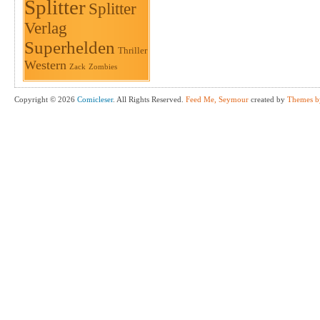
Splitter
Splitter
Verlag
Superhelden
Thriller
Western
Zack
Zombies
Copyright © 2026
Comicleser
. All Rights Reserved.
Feed Me, Seymour
created by
Themes b