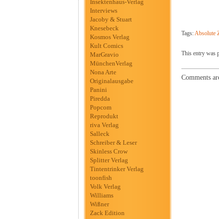
Insektenhaus-Verlag
Interviews
Jacoby & Stuart
Knesebeck
Tags:
Absolute 
Kosmos Verlag
Kult Comics
This entry was 
MarGravio
MünchenVerlag
Nona Arte
Comments are
Originalausgabe
Panini
Piredda
Popcom
Reprodukt
riva Verlag
Salleck
Schreiber & Leser
Skinless Crow
Splitter Verlag
Tintentrinker Verlag
toonfish
Volk Verlag
Williams
Wißner
Zack Edition