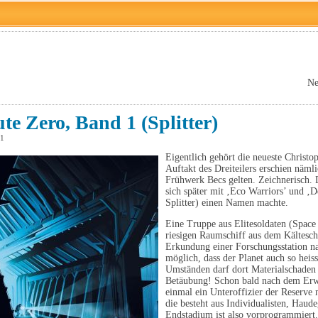
Ne
te Zero, Band 1 (Splitter)
11
Eigentlich gehört die neueste Christop
Auftakt des Dreiteilers erschien näml
Frühwerk Becs gelten. Zeichnerisch. 
sich später mit ‚Eco Warriors’ und ‚
Splitter) einen Namen machte.
Eine Truppe aus Elitesoldaten (Space
riesigen Raumschiff aus dem Kälteschl
Erkundung einer Forschungsstation na
möglich, dass der Planet auch so heis
Umständen darf dort Materialschaden e
Betäubung! Schon bald nach dem Erwa
einmal ein Unteroffizier der Reserve
die besteht aus Individualisten, Haud
Endstadium ist also vorprogrammiert.