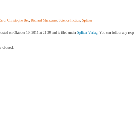
Zero
,
Christophe Bec
,
Richard Marazano
,
Science Fiction
,
Splitter
posted on Oktober 10, 2011 at 21:39 and is filed under
Splitter Verlag
. You can follow any resp
 closed.