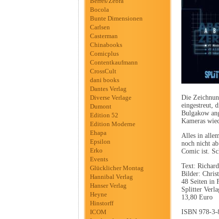
Berres/Zebra
Bocola
Bunte Dimensionen
Carlsen
Casterman
Chinabooks
Comicplus
Contentkaufmann
CrossCult
dani books
Dantes Verlag
Diverse Verlage
Die Zeichnun
eingestreut, 
Dumont
Bulgakow ange
Edition 52
Kameras wiede
Edition Moderne
Ehapa
Alles in alle
Epsilon
noch nicht ab
Erko
Comic ist. Sc
Events
Text: Richar
Glücklicher Montag
Bilder: Chris
Hannibal Verlag
48 Seiten in 
Hanser Verlag
Splitter Verla
Heyne
13,80 Euro
Hinstorff
ICOM
ISBN 978-3-