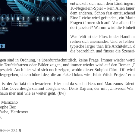
entwickelt sich nach dem Eindringen i
10-Negerlein-Spiel – kein Alien lauer
dem anderen. Schon fast enttäuschend.
Eine Leiche wird gefunden, ein Marine 
Fragen türmen sich auf. Vor allem für 
dort passiert? Warum wird die Einheit
Was fehlt ist der Fluss in der Handlu
reihen sich aneinander. Und es fehlen
typische larger than life Architektur
die bedrohlich und finster die Szeneri
gen sind in Ordnung, ja überdurchschnittlich, keine Frage. Immer wieder werd
die Teufelsfratzen oder Bilder zeigen, und immer wieder wird auf den Roman ‚
spielt. Auch hier wird sich noch zeigen, wohin dieser Subplot führt. Oft wir
rgegeben, eine schöne Idee, die an Fake-Dokus wie ‚Blair Witch Project’ erin
m ist der Auftakt durchwachsen. Hier und da scheint Becs und Marazanos Talent 
. Das Coverdesign stammt übrigens von Denis Bajram, der mit ‚Universal War O
haun mer mal wie es weiter geht. (bw)
d Marazano
tophe Bec
Farbe, Hardcover
g
86869-324-9