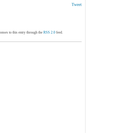
Tweet
onses to this entry through the
RSS 2.0
feed.