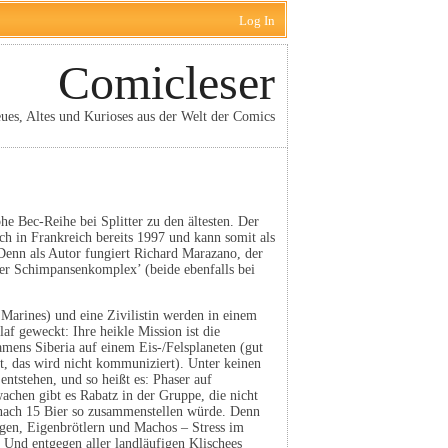
Log In
Comicleser
ues, Altes und Kurioses aus der Welt der Comics
he Bec-Reihe bei Splitter zu den ältesten. Der
ich in Frankreich bereits 1997 und kann somit als
Denn als Autor fungiert Richard Marazano, der
Der Schimpansenkomplex’ (beide ebenfalls bei
 Marines) und eine Zivilistin werden in einem
af geweckt: Ihre heikle Mission ist die
mens Siberia auf einem Eis-/Felsplaneten (gut
st, das wird nicht kommuniziert). Unter keinen
ntstehen, und so heißt es: Phaser auf
chen gibt es Rabatz in der Gruppe, die nicht
 nach 15 Bier so zusammenstellen würde. Denn
egen, Eigenbrötlern und Machos – Stress im
 Und entgegen aller landläufigen Klischees