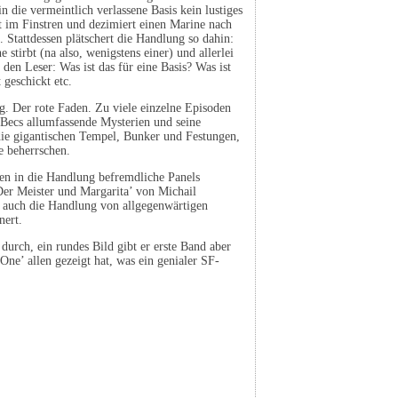
n die vermeintlich verlassene Basis kein lustiges
t im Finstren und dezimiert einen Marine nach
 Stattdessen plätschert die Handlung so dahin:
stirbt (na also, wenigstens einer) und allerlei
den Leser: Was ist das für eine Basis? Was ist
 geschickt etc.
ng. Der rote Faden. Zu viele einzelne Episoden
 Becs allumfassende Mysterien und seine
, die gigantischen Tempel, Bunker und Festungen,
e beherrschen.
en in die Handlung befremdliche Panels
Der Meister und Margarita’ von Michail
d auch die Handlung von allgegenwärtigen
nert.
durch, ein rundes Bild gibt er erste Band aber
ne’ allen gezeigt hat, was ein genialer SF-