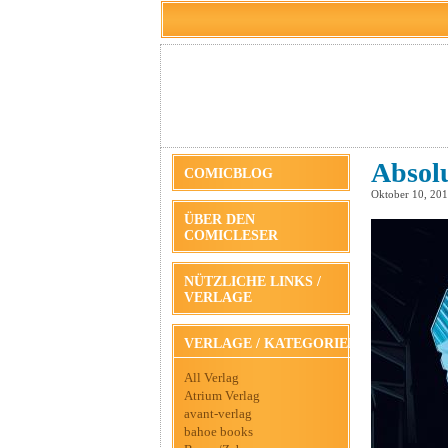
Absolu
COMICBLOG
Oktober 10, 20
ÜBER DEN
COMICLESER
NÜTZLICHE LINKS /
VERLAGE
VERLAGE / KATEGORIEN
All Verlag
Atrium Verlag
avant-verlag
bahoe books