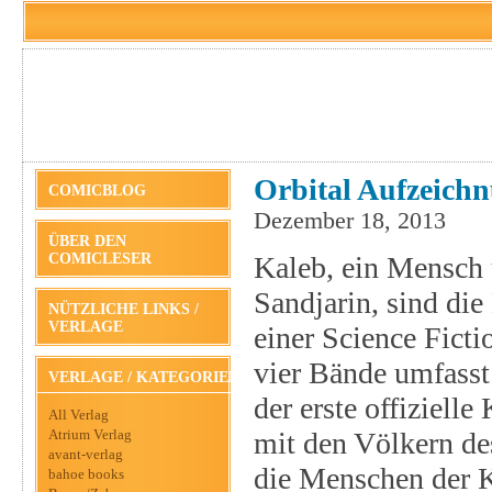
Orbital Aufzeichn
COMICBLOG
Dezember 18, 2013
ÜBER DEN
COMICLESER
Kaleb, ein Mensch
Sandjarin, sind die
NÜTZLICHE LINKS /
VERLAGE
einer Science Ficti
vier Bände umfasst
VERLAGE / KATEGORIEN
der erste offiziell
All Verlag
Atrium Verlag
mit den Völkern des 
avant-verlag
die Menschen der K
bahoe books