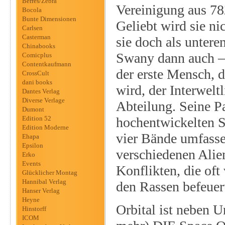
Berres/Zebra
Vereinigung aus 78
Bocola
Bunte Dimensionen
Geliebt wird sie ni
Carlsen
Casterman
sie doch als untere
Chinabooks
Swany dann auch – 
Comicplus
Contentkaufmann
der erste Mensch, d
CrossCult
dani books
wird, der Interwel
Dantes Verlag
Diverse Verlage
Abteilung. Seine P
Dumont
Edition 52
hochentwickelten Sa
Edition Moderne
vier Bände umfasse
Ehapa
Epsilon
verschiedenen Alie
Erko
Events
Konflikten, die of
Glücklicher Montag
Hannibal Verlag
den Rassen befeuert
Hanser Verlag
Heyne
Orbital ist neben 
Hinstorff
ICOM