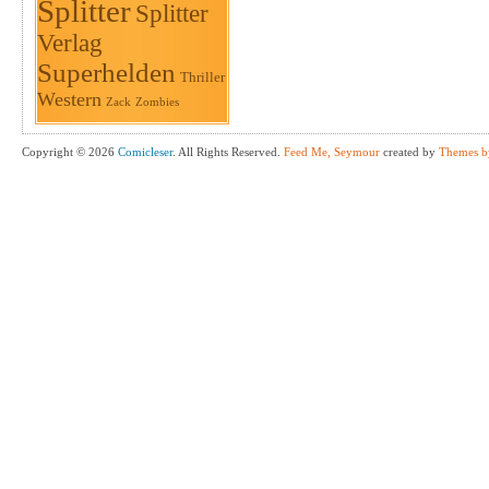
Splitter
Splitter
Verlag
Superhelden
Thriller
Western
Zack
Zombies
Copyright © 2026
Comicleser
. All Rights Reserved.
Feed Me, Seymour
created by
Themes b